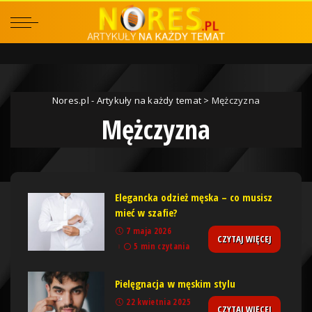
Nores.pl - Artykuły na każdy temat
>
Mężczyzna
Mężczyzna
Elegancka odzież męska – co musisz
mieć w szafie?
7 maja 2026
CZYTAJ WIĘCEJ
5 min czytania
Pielęgnacja w męskim stylu
22 kwietnia 2025
CZYTAJ WIĘCEJ