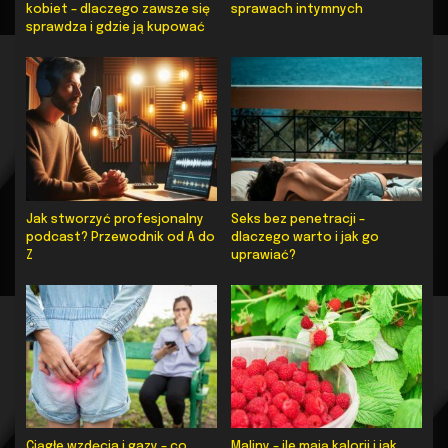
kobiet – dlaczego zawsze się
sprawach intymnych
sprawdza i gdzie ją kupować
Jak stworzyć profesjonalny
Seks bez penetracji –
podcast? Przewodnik od A do
dlaczego warto i jak go
Z
uprawiać?
Ciągłe wzdęcia i gazy – co
Maliny – ile mają kalorii i jak