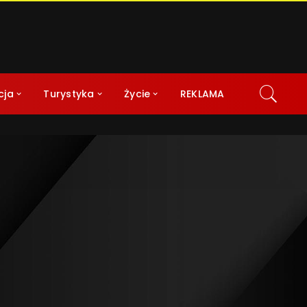
cja
Turystyka
Życie
REKLAMA