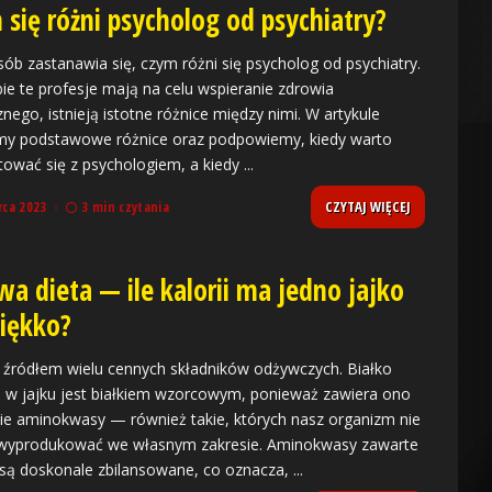
 się różni psycholog od psychiatry?
sób zastanawia się, czym różni się psycholog od psychiatry.
ie te profesje mają na celu wspieranie zdrowia
znego, istnieją istotne różnice między nimi. W artykule
y podstawowe różnice oraz podpowiemy, kiedy warto
tować się z psychologiem, a kiedy
...
CZYTAJ WIĘCEJ
rca 2023
3 min czytania
wa dieta — ile kalorii ma jedno jajko
iękko?
ą źródłem wielu cennych składników odżywczych. Białko
 w jajku jest białkiem wzorcowym, ponieważ zawiera ono
ie aminokwasy — również takie, których nasz organizm nie
 wyprodukować we własnym zakresie. Aminokwasy zawarte
 są doskonale zbilansowane, co oznacza,
...