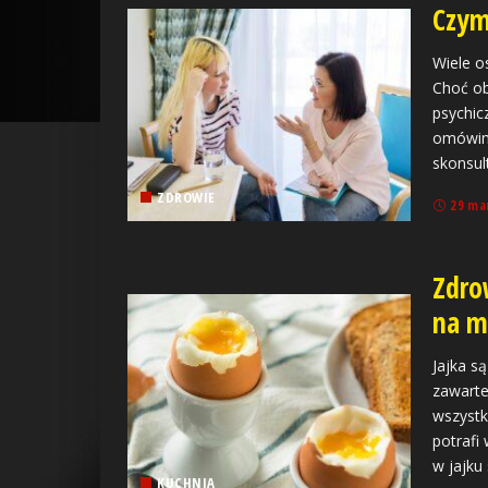
Czym
Wiele o
Choć ob
psychic
omówim
skonsul
ZDROWIE
29 ma
Zdro
na m
Jajka s
zawarte
wszystk
potrafi
w jajku
KUCHNIA