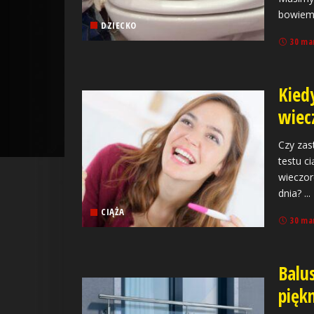
bowie
DZIECKO
30 ma
Kiedy
wiec
Czy zas
testu c
wieczor
dnia?
...
CIĄŻA
30 ma
Balus
pięk