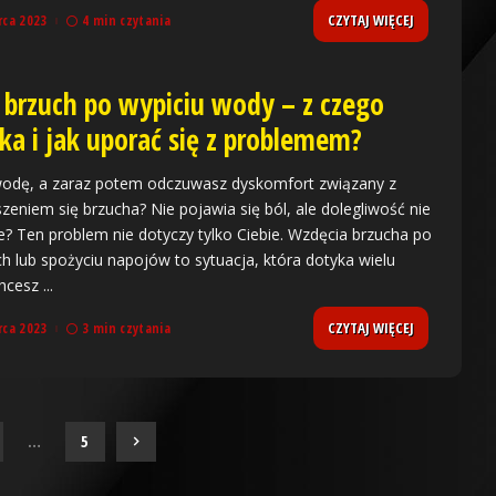
CZYTAJ WIĘCEJ
rca 2023
4 min czytania
 brzuch po wypiciu wody – z czego
ka i jak uporać się z problemem?
wodę, a zaraz potem odczuwasz dyskomfort związany z
zeniem się brzucha? Nie pojawia się ból, ale dolegliwość nie
e? Ten problem nie dotyczy tylko Ciebie. Wzdęcia brzucha po
ch lub spożyciu napojów to sytuacja, która dotyka wielu
Chcesz
...
CZYTAJ WIĘCEJ
rca 2023
3 min czytania
…
5