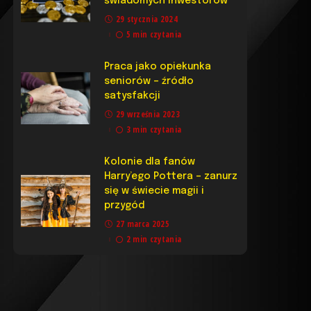
świadomych inwestorów
29 stycznia 2024
5 min czytania
Praca jako opiekunka
seniorów – źródło
satysfakcji
29 września 2023
3 min czytania
​Kolonie dla fanów
Harry’ego Pottera – zanurz
się w świecie magii i
przygód
27 marca 2025
2 min czytania