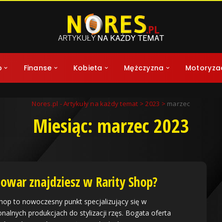
o
Finanse
Kobieta
Mężczyzna
Motoryza
Nores.pl - Artykuły na każdy temat
>
2023
>
marzec
Miesiąc:
marzec 2023
 towar znajdziesz w Rarity Shop?
Shop to nowoczesny punkt specjalizujący się w
onalnych produkcjach do stylizacji rzęs. Bogata oferta