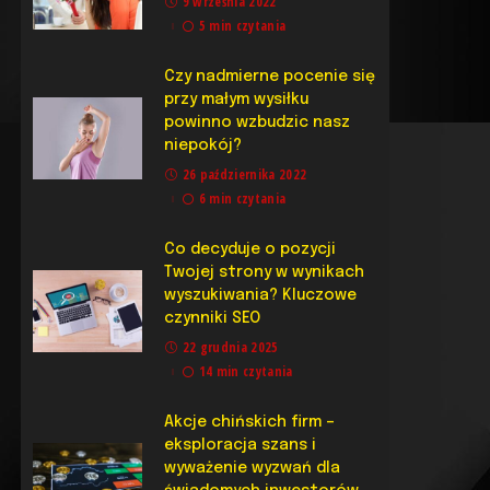
9 września 2022
5 min czytania
Czy nadmierne pocenie się
przy małym wysiłku
powinno wzbudzic nasz
niepokój?
26 października 2022
6 min czytania
Co decyduje o pozycji
Twojej strony w wynikach
wyszukiwania? Kluczowe
czynniki SEO
22 grudnia 2025
14 min czytania
Akcje chińskich firm –
eksploracja szans i
wyważenie wyzwań dla