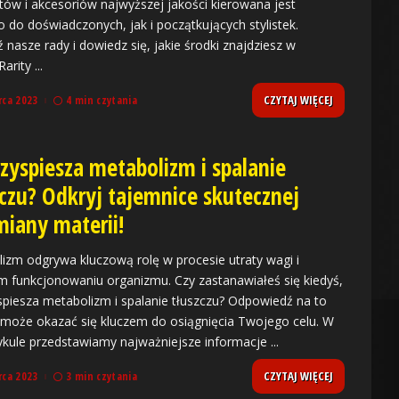
tów i akcesoriów najwyższej jakości kierowana jest
 do doświadczonych, jak i początkujących stylistek.
 nasze rady i dowiedz się, jakie środki znajdziesz w
 Rarity
...
CZYTAJ WIĘCEJ
rca 2023
4 min czytania
rzyspiesza metabolizm i spalanie
zczu? Odkryj tajemnice skutecznej
miany materii!
izm odgrywa kluczową rolę w procesie utraty wagi i
 funkcjonowaniu organizmu. Czy zastanawiałeś się kiedyś,
spiesza metabolizm i spalanie tłuszczu? Odpowiedź na to
 może okazać się kluczem do osiągnięcia Twojego celu. W
ykule przedstawiamy najważniejsze informacje
...
CZYTAJ WIĘCEJ
rca 2023
3 min czytania