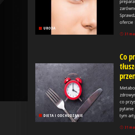
prepara
zarówno
Sprawdź
ofercie
URODA
31 ma
Co p
tłus
prze
Metabol
zdrowym
co przy
pytanie
DIETA I ODCHUDZANIE
tym art
31 ma