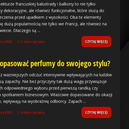
ekturze francuskiej balustrady i balkony to nie tylko
y dekoracyjne, ale również funkcjonalne, które służą do
eczenia przed upadkiem z wysokości. Oba te elementy
się dużą popularnością nie tylko we Francji, ale również na
wiecie. Dlaczego są
...
CZYTAJ WIĘCEJ
rca 2023
5 min czytania
dopasować perfumy do swojego stylu?
z ważniejszych odczuć intensywnie wpływających na ludzkie
są zapachy. Nie bez przyczyny tak dużą wagę przywiązuje
ich odpowiedniego wyboru przed pierwszą randką czy
 spotkaniem biznesowym. Właściwie dopasowane do okazji
, wpływają na wyobraźnię odbiorcy. Zapach
...
CZYTAJ WIĘCEJ
rca 2023
4 min czytania