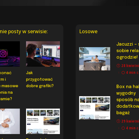
nie posty w serwisie:
Losowe
Jacuzzi –
sobie rel
ogrodzie!
28 kwietn
4 min c
konać
Jak
m i
przygotować
ć masowe
dobre grafiki?
Box na ha
enia na
wygodny
ramie?
sposób n
dodatkow
bagaż
29 kwietn
4 min c