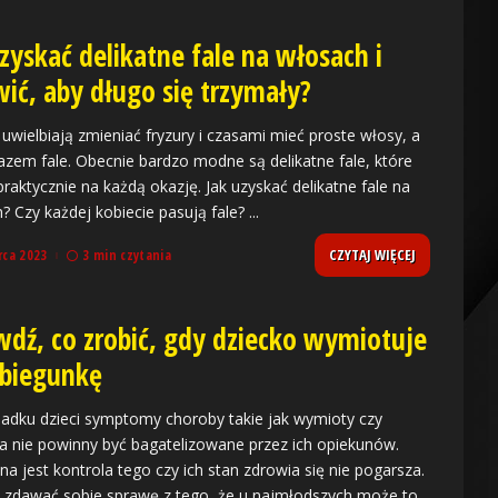
zyskać delikatne fale na włosach i
wić, aby długo się trzymały?
 uwielbiają zmieniać fryzury i czasami mieć proste włosy, a
azem fale. Obecnie bardzo modne są delikatne fale, które
praktycznie na każdą okazję. Jak uzyskać delikatne fale na
? Czy każdej kobiecie pasują fale?
...
CZYTAJ WIĘCEJ
rca 2023
3 min czytania
wdź, co zrobić, gdy dziecko wymiotuje
 biegunkę
adku dzieci symptomy choroby takie jak wymioty czy
a nie powinny być bagatelizowane przez ich opiekunów.
na jest kontrola tego czy ich stan zdrowia się nie pogarsza.
zdawać sobie sprawę z tego, że u najmłodszych może to