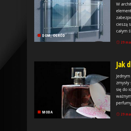
W archit
element
zabezpi
cieszą 
całym ś
DOM, OGRÓD
29 ma
Jak 
Jednym 
zmysły 
się do 
ważnym
perfumy
MODA
29 ma