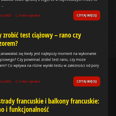
m
...
CZYTAJ WIĘCEJ
rca 2023
4 min czytania
 zrobić test ciążowy – rano czy
zorem?
tanawiałaś się kiedy jest najlepszy moment na wykonanie
iążowego? Czy powinnaś zrobić test rano, czy może
em? Co wpływa na różne wyniki testu w zależności od pory
CZYTAJ WIĘCEJ
rca 2023
3 min czytania
trady francuskie i balkony francuskie:
no i funkcjonalność