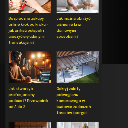
Bezpieczne zakupy
Jak można obniżyć
online krok po kroku –
ciśnienie krwi
jak unikać pułapek i
domowymi
cieszyć się udanymi
sposobami?
transakcjami?
Jak stworzyć
Odkryj zalety
profesjonalny
poliwęglanu
podcast? Przewodnik
komorowego w
od A do Z
budowie zadaszeń
tarasów i pergoli