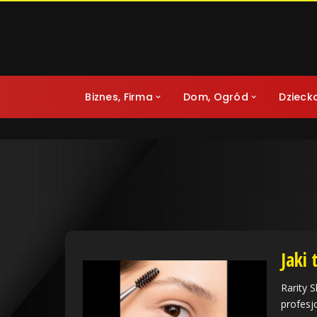
Biznes, Firma
Dom, Ogród
Dzieck
Jaki
Rarity 
profesj