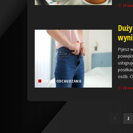
29 ma
Duży
wyni
Pijesz 
powięks
ustępuj
posiłka
osób. 
DIETA I ODCHUDZANIE
28 ma
1
2