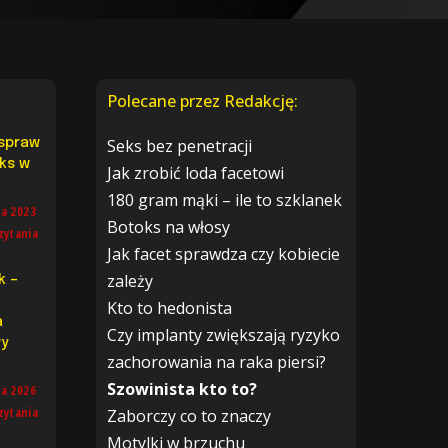
Polecane przez Redakcję:
Seks bez penetracji
 spraw
aks w
Jak zrobić loda facetowi
180 gram mąki – ile to szklanek
ia 2023
Botoks na włosy
zytania
Jak facet sprawdza czy kobiecie
zależy
k –
Kto to hedonista
a
Czy implanty zwiększają ryzyko
y
zachorowania na raka piersi?
Szowinista kto to?
ia 2026
zytania
Zaborczy co to znaczy
Motylki w brzuchu