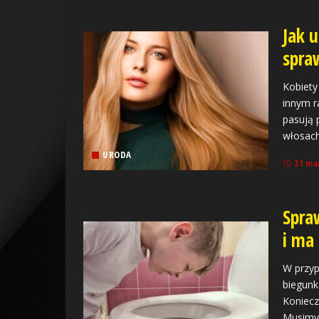
Jak u
spra
Kobiety
innym r
pasują 
włosach
URODA
31 ma
Spra
i ma
W przyp
biegunk
Koniecz
Musimy 