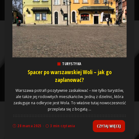
TURYSTYKA
Spacer po warszawskiej Woli – jak go
zaplanować?
Warszawa potrafi pozytywnie zaskakiwać – nie tylko turystów,
ale także jej rodowitych mieszkańców. Jedną z dzielnic, która
zasługuje na odkrycie jest Wola. To właśnie tutaj nowoczesność
przeplata się z bogatą
...
CZYTAJ WIĘCEJ
28 marca 2025
3 min czytania