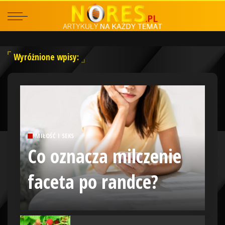
Wyróżnione wpisy:
MIŁOŚĆ I SEKS
Co oznacza milczenie
faceta po randce?
29 listopada 2022