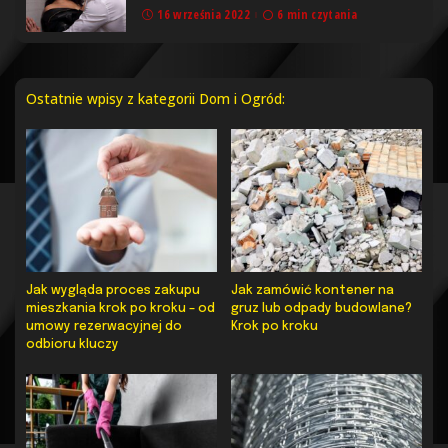
16 września 2022
6 min czytania
Ostatnie wpisy z kategorii Dom i Ogród:
Jak wygląda proces zakupu
Jak zamówić kontener na
mieszkania krok po kroku – od
gruz lub odpady budowlane?
umowy rezerwacyjnej do
Krok po kroku
odbioru kluczy