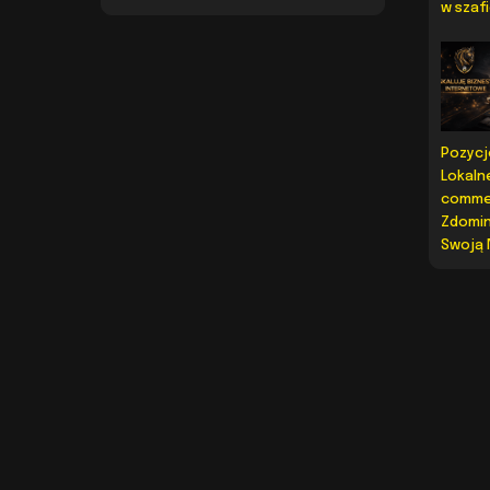
w szaf
Pozyc
Lokaln
comme
Zdomi
Swoją 