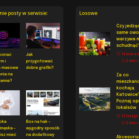
nie posty w serwisie:
Losowe
Czy jedzą
same owo
warzywa 
schudnąć
16 marca 
konać
Jak
3 min c
m i
przygotować
ć masowe
dobre grafiki?
enia na
Za co
ramie?
mieszkań
kochają
Katowice
Poznaj op
lokalsów
15 lutego
cka
Box na hak –
3 min c
 męska –
wygodny sposób
isz mieć
na dodatkowy
Akcesoria