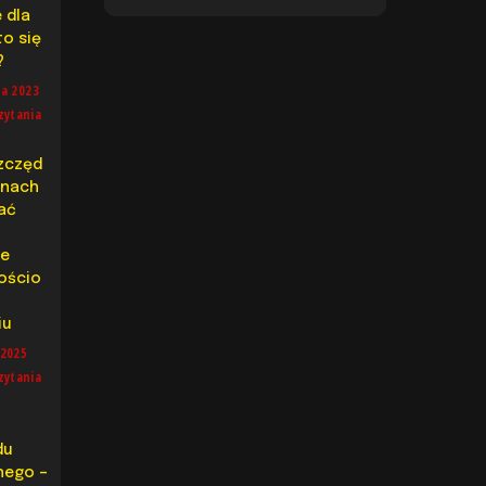
 dla
to się
?
ia 2023
zytania
zczęd
knach
rać
ce
ościo
iu
 2025
zytania
du
nego –