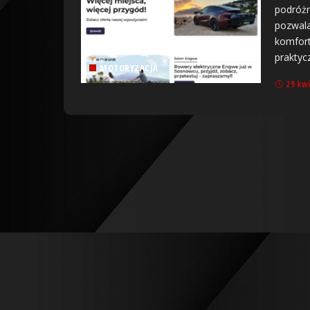
podróżn
pozwala
komfort
praktyc
MOTORYZACJA
29 kw