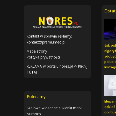
Ostat
Kontakt w sprawie reklamy:
kontakt@premiumeo.pl
Jak po
Mapa strony
algoryt
Polityka prywatności
zdoby
polubi
REKLAMA w portalu nores.pl <- Kliknij
Instag
TUTAJ
Polecamy
Elegan
Szałowe wiosenne sukienki marki
odzież
co mus
Numoco