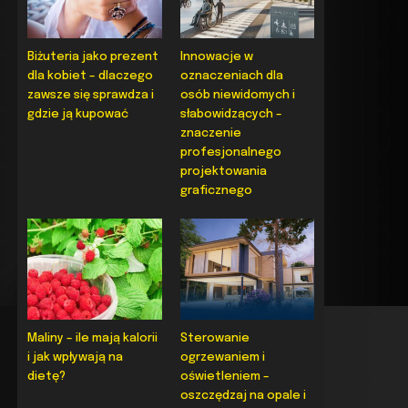
Biżuteria jako prezent
Innowacje w
dla kobiet – dlaczego
oznaczeniach dla
zawsze się sprawdza i
osób niewidomych i
gdzie ją kupować
słabowidzących –
znaczenie
profesjonalnego
projektowania
graficznego
Maliny – ile mają kalorii
Sterowanie
i jak wpływają na
ogrzewaniem i
dietę?
oświetleniem –
oszczędzaj na opale i