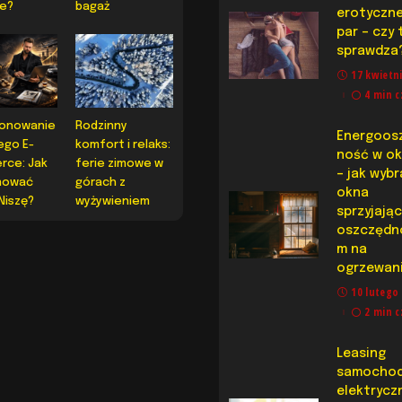
ie?
bagaż
erotyczne
par – czy 
sprawdza
17 kwietn
4 min c
jonowanie
Rodzinny
Energoos
ego E-
komfort i relaks:
ność w o
rce: Jak
ferie zimowe w
– jak wyb
nować
górach z
okna
Niszę?
wyżywieniem
sprzyjają
oszczędn
m na
ogrzewan
10 lutego
2 min c
Leasing
samocho
elektrycz