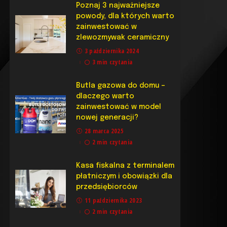
Poznaj 3 najważniejsze
powody, dla których warto
zainwestować w
zlewozmywak ceramiczny
3 października 2024
3 min czytania
Butla gazowa do domu –
dlaczego warto
zainwestować w model
nowej generacji?
28 marca 2025
2 min czytania
Kasa fiskalna z terminalem
płatniczym i obowiązki dla
przedsiębiorców
11 października 2023
2 min czytania