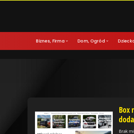
Biznes, Firma
Dom, Ogród
Dzieck
Box 
doda
Brak mi