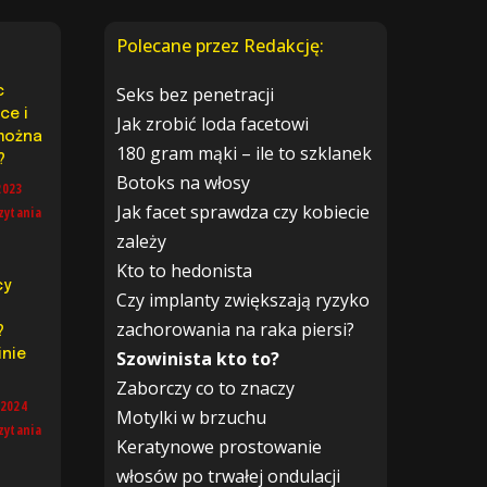
Polecane przez Redakcję:
Seks bez penetracji
c
ce i
Jak zrobić loda facetowi
można
180 gram mąki – ile to szklanek
?
Botoks na włosy
2023
Jak facet sprawdza czy kobiecie
zytania
zależy
Kto to hedonista
cy
Czy implanty zwiększają ryzyko
zachorowania na raka piersi?
?
inie
Szowinista kto to?
Zaborczy co to znaczy
 2024
Motylki w brzuchu
zytania
Keratynowe prostowanie
włosów po trwałej ondulacji