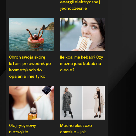
energii elektrycznej
jednocześnie
Chroń swoją skórę
Ile kcal ma kebab? Czy
latem: przewodnik po
można jeść kebab na
kosmetykach do
diecie?
opalania i nie tylko
Olej rycynowy –
Modne płaszcze
niezwykłe
damskie – jak