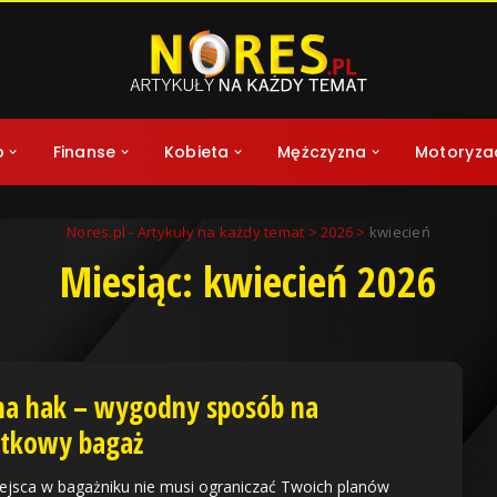
o
Finanse
Kobieta
Mężczyzna
Motoryza
Nores.pl - Artykuły na każdy temat
>
2026
>
kwiecień
Miesiąc:
kwiecień 2026
na hak – wygodny sposób na
tkowy bagaż
ejsca w bagażniku nie musi ograniczać Twoich planów