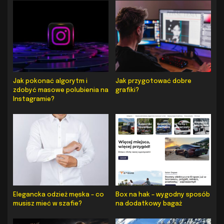
Jak pokonać algorytm i
Jak przygotować dobre
zdobyć masowe polubienia na
grafiki?
Instagramie?
Elegancka odzież męska – co
Box na hak – wygodny sposób
musisz mieć w szafie?
na dodatkowy bagaż