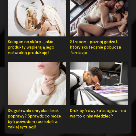
Kolagen na skórę – jakie
Strapon – poznaj gadżet,
produkty wspierają jego
który skutecznie pobudza
naturalną produkcję?
fantazje
Długotrwała chrypka i brak
Druk cyfrowy katalogów – co
poprawy? Sprawdź co może
warto o nim wiedzieć?
być powodem i co robić w
takiej sytuacji!