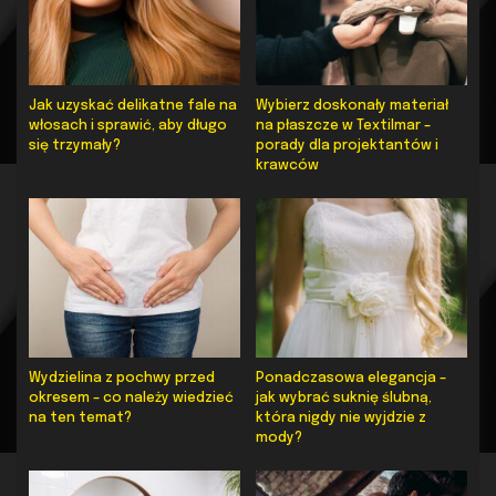
Jak uzyskać delikatne fale na
Wybierz doskonały materiał
włosach i sprawić, aby długo
na płaszcze w Textilmar –
się trzymały?
porady dla projektantów i
krawców
Wydzielina z pochwy przed
Ponadczasowa elegancja –
okresem – co należy wiedzieć
jak wybrać suknię ślubną,
na ten temat?
która nigdy nie wyjdzie z
mody?