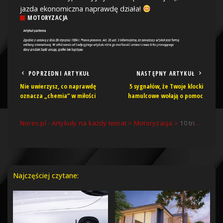
jazda ekonomiczna naprawdę działa!
MOTORYZACJA
POPRZEDNI ARTYKUŁ
NASTĘPNY ARTYKUŁ
Nie uwierzysz, co naprawdę
5 sygnałów, że Twoje klocki
oznacza „chemia” w miłości
hamulcowe wołają o pomoc
Nores.pl - Artykuły na każdy temat
>
Motoryzacja
>
10 trików, które pozwolą Ci oszczędzić na paliwie – nr 4 to hit!
Najczęściej czytane: