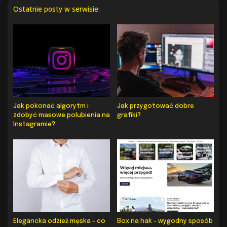
Ostatnie posty w serwisie:
Jak pokonać algorytm i
Jak przygotować dobre
zdobyć masowe polubienia na
grafiki?
Instagramie?
Elegancka odzież męska – co
Box na hak – wygodny sposób