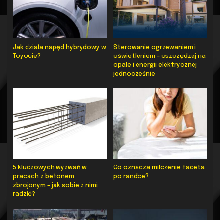
Jak działa napęd hybrydowy w
Sterowanie ogrzewaniem i
Toyocie?
oświetleniem – oszczędzaj na
opale i energii elektrycznej
jednocześnie
5 kluczowych wyzwań w
Co oznacza milczenie faceta
pracach z betonem
po randce?
zbrojonym – jak sobie z nimi
radzić?