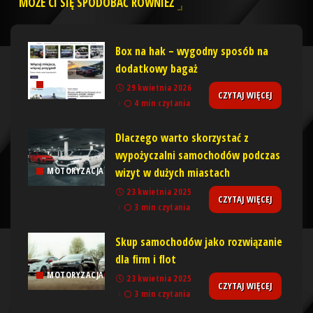
MOŻE CI SIĘ SPODOBAĆ RÓWNIEŻ
Box na hak – wygodny sposób na
dodatkowy bagaż
MOTORYZACJA
29 kwietnia 2026
CZYTAJ WIĘCEJ
4 min czytania
Dlaczego warto skorzystać z
wypożyczalni samochodów podczas
wizyt w dużych miastach
MOTORYZACJA
23 kwietnia 2025
CZYTAJ WIĘCEJ
3 min czytania
Skup samochodów jako rozwiązanie
dla firm i flot
MOTORYZACJA
23 kwietnia 2025
CZYTAJ WIĘCEJ
3 min czytania