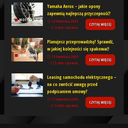
Yamaha Aerox – jakie opony
zapewnią najlepszą przyczepność?
MOTORYZACJA
22 kwietnia 2025
CZYTAJ WIĘCEJ
4 min czytania
Planujesz przeprowadzkę? Sprawdź,
w jakiej kolejności się spakować!
DOM, OGRÓD
11 kwietnia 2025
CZYTAJ WIĘCEJ
5 min czytania
Leasing samochodu elektrycznego –
na co zwrócić uwagę przed
podpisaniem umowy?
FINANSE
11 kwietnia 2025
CZYTAJ WIĘCEJ
3 min czytania