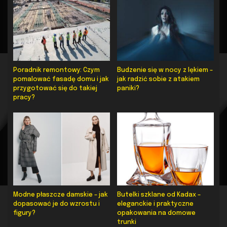
Poradnik remontowy: Czym
Budzenie się w nocy z lękiem –
pomalować fasadę domu i jak
jak radzić sobie z atakiem
przygotować się do takiej
paniki?
pracy?
Modne płaszcze damskie – jak
Butelki szklane od Kadax –
dopasować je do wzrostu i
eleganckie i praktyczne
figury?
opakowania na domowe
trunki