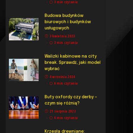
3 min czytania
Budowa budynków
biurowych i budynków
usługowych
3 kwietnia 2023
3 min czytania
Walizki kabinowe na city
break. Sprawdź, jaki model
wybrać
4 września 2024
6 min czytania
Buty oxfordy czy derby –
czym się różnią?
21 sierpnia 2023
6 min czytania
Krzesła drewniane: