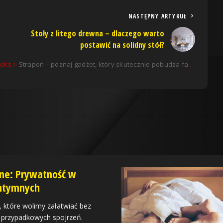
NASTĘPNY ARTYKUŁ
Stoły z litego drewna – dlaczego warto
postawić na solidny stół?
seks
>
Strapon – poznaj gadżet, który skutecznie pobudza fantazje
ine: Prywatność w
ntymnych
, które wolimy załatwiać bez
z przypadkowych spojrzeń.