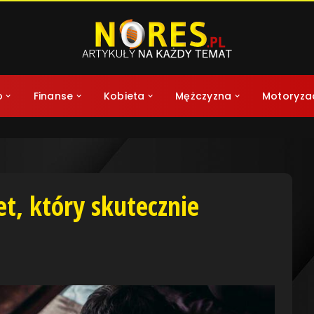
o
Finanse
Kobieta
Mężczyzna
Motoryza
t, który skutecznie