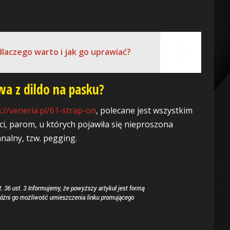
.
dlaczego warto i jak go uprawiać?
wa z dildo na pasku?
s://veneria.pl/61-strap-on
, polecane jest wszystkim
, parom, u których pojawiła się nieproszona
nalny, tzw. pegging.