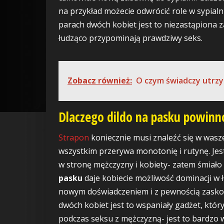
na przykład możecie odwrócić role w sypialn
parach dwóch kobiet jest to niezastąpiona
łudząco przypominają prawdziwy seks.
Zobacz również:
O czym świadczy utrz
Dlaczego dildo na pasku powinno
Strapon
koniecznie musi znaleźć się w wasze
wszystkim przerywa monotonię i rutynę. Je
w stronę mężczyzny i kobiety- zatem śmiało
pasku
daje kobiecie możliwość dominacji w 
nowym doświadczeniem i z pewnością zasko
dwóch kobiet jest to wspaniały gadżet, któr
podczas seksu z mężczyzną- jest to bardzo 