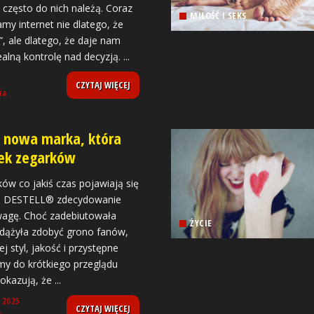
często do nich należą. Coraz
MIŁOŚĆ I SEKS
amy internet nie dlatego, że
j”, ale dlatego, że daje nam
realną kontrolę nad decyzją.
...
CZYTAJ WIĘCEJ
ia
 nowa marka, która
nek zegarków
ów co jakiś czas pojawiają się
le DESTELL® zdecydowanie
wagę. Choć zadebiutowała
ŻYCIE
zdążyła zdobyć grono fanów,
jej styl, jakość i przystępne
my do krótkiego przeglądu
 pokazują, że
...
 2025
CZYTAJ WIĘCEJ