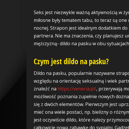
Seks jest niezwykle ważną aktywnością w ży
miłosne były tematem tabu, to teraz są on
nocnej. Strapon jest idealnym dodatkiem do
partnera. Nie ma znaczenia, czy planujesz ur
mężczyzną- dildo na pasku w obu sytuacjach 
Czym jest dildo na pasku?
Dildo na pasku, popularnie nazywane strapo
względu na orientację seksualną i wiek part
znaleźć na
https://veneria.pl/
, przerywają mo
możliwość poznania zupełnie nowych doznań
się z dwóch elementów. Pierwszym jest uprząż
mieć ona wiele postaci, np. bielizny o różny
jest oczywiście dildo, które należy przymo
całkowicie nową zabawkę do sypialni. Gadż