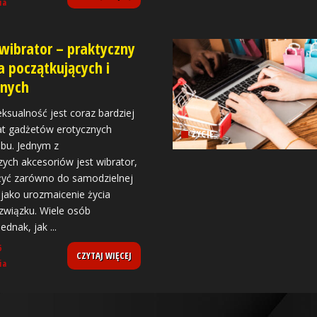
ia
wibrator – praktyczny
a początkujących i
onych
sualność jest coraz bardziej
at gadżetów erotycznych
ŻYCIE
abu. Jednym z
zych akcesoriów jest wibrator,
żyć zarówno do samodzielnej
i jako urozmaicenie życia
związku. Wiele osób
jednak, jak
...
5
CZYTAJ WIĘCEJ
ia