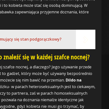
i i to kobieta może stać się osobą dominującą. W
 zabawka zapewniająca przyjemne doznania, które
ymujący się stan podgorączkowy?
 znaleźć się w każdej szafce nocnej?
j szafce nocnej, a dlaczego? Jego używanie przede
st to gadżet, który może być używany bezpośrednio
 możecie się nim bawić na przemian.
Dildo na
łóżku- w parach heteroseksualnych jest to ciekawym,
czy to partnera, zaś w parach homoseksualnych
y pozwala na doznania niemalże identyczne jak
wygodne, gdyż kobieta nie musi go trzymać, by