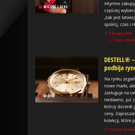
Intymne zakupy 
MIŁOŚĆ I SEKS
częściej wybier
„tak jest łatwie
spokój, czas i 
6 lutego 2026
5 min czytan
DESTELL® –
podbija ry
Na rynku zegark
nowe marki, a
zasługuje na u
MODA
niedawno, już 
którzy docenili 
ceny. Zaprasza
kolekcji, które
13 października