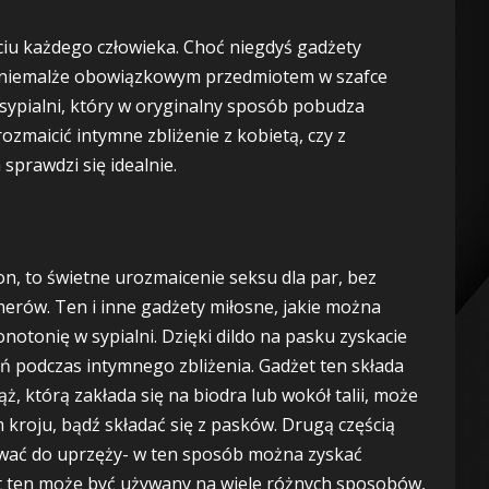
ciu każdego człowieka. Choć niegdyś gadżety
e niemalże obowiązkowym przedmiotem w szafce
 sypialni, który w oryginalny sposób pobudza
ozmaicić intymne zbliżenie z kobietą, czy z
sprawdzi się idealnie.
n, to świetne urozmaicenie seksu dla par, bez
nerów. Ten i inne gadżety miłosne, jakie można
notonię w sypialni. Dzięki dildo na pasku zyskacie
 podczas intymnego zbliżenia. Gadżet ten składa
, którą zakłada się na biodra lub wokół talii, może
m kroju, bądź składać się z pasków. Drugą częścią
cować do uprzęży- w ten sposób można zyskać
et ten może być używany na wiele różnych sposobów,