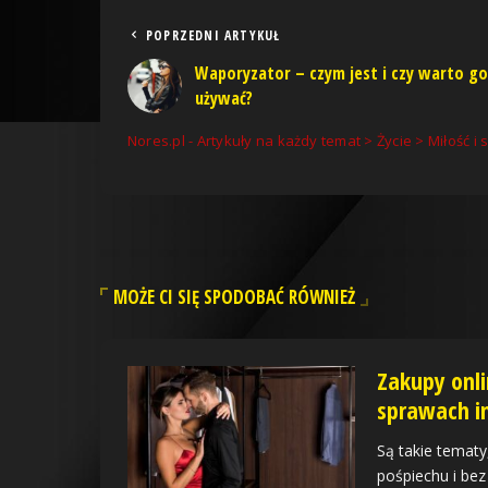
POPRZEDNI ARTYKUŁ
Waporyzator – czym jest i czy warto go
używać?
Nores.pl - Artykuły na każdy temat
>
Życie
>
Miłość i 
MOŻE CI SIĘ SPODOBAĆ RÓWNIEŻ
Zakupy onl
sprawach i
Są takie tematy
pośpiechu i be