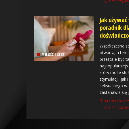
4 min czytan
Jak używać 
poradnik dl
doświadcz
Współczesna sek
otwarta, a tem
MIŁOŚĆ I SEKS
przestaje być t
najpopularniejs
który może słu
stymulacji, jak 
seksualnego w 
zastanawia się 
18 sierpnia 202
5 min czytan