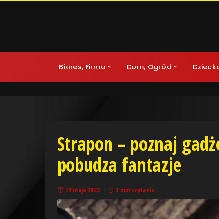
Biznes, Firma
Dom, Ogród
Dzieck
Strapon – poznaj gadże
pobudza fantazje
29 maja 2023
3 min czytania