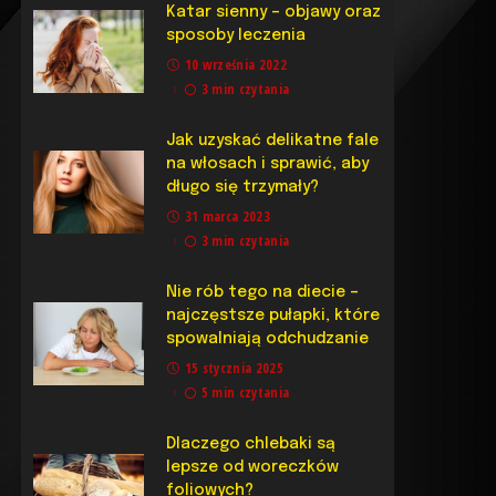
Katar sienny – objawy oraz
sposoby leczenia
10 września 2022
3 min czytania
Jak uzyskać delikatne fale
na włosach i sprawić, aby
długo się trzymały?
31 marca 2023
3 min czytania
Nie rób tego na diecie –
najczęstsze pułapki, które
spowalniają odchudzanie
15 stycznia 2025
5 min czytania
Dlaczego chlebaki są
lepsze od woreczków
foliowych?