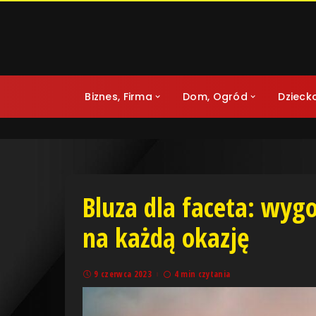
Biznes, Firma
Dom, Ogród
Dzieck
Bluza dla faceta: wyg
na każdą okazję
9 czerwca 2023
4 min czytania