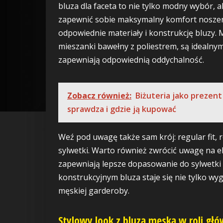
bluza dla faceta to nie tylko modny wybór, 
zapewnić sobie maksymalny komfort noszen
odpowiednie materiały i konstrukcję bluzy. M
mieszanki bawełny z poliestrem, są idealn
zapewniają odpowiednią oddychalność.
Zobacz również:
Biżuteria jako prezent
sprawdza i gdzie ją kupować
Weź pod uwagę także sam krój: regular fit, r
sylwetki. Warto również zwrócić uwagę na el
zapewniają lepsze dopasowanie do sylwetki
konstrukcyjnym bluza staje się nie tylko 
męskiej garderoby.
Stylowy look z bluzą męską w roli gł