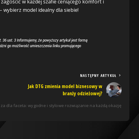
 zagościć w każdej szafie ceniącego komfort i
– wybierz model idealny dla siebie!
NASTĘPNY ARTYKUŁ
Jak DTG zmienia model biznesowy w
branży odzieżowej?
uza dla faceta: wygodne i stylowe rozwiązanie na każdą okazję