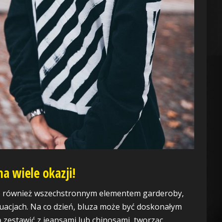
na wiele okazji!
 ale również wszechstronnym elementem garderoby,
uacjach. Na co dzień, bluza może być doskonałym
zestawić z jeansami lub chinosami, tworząc