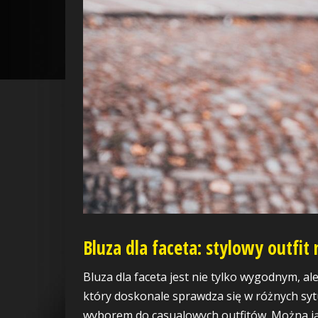
Bluza dla faceta: stylowy outfit 
Bluza dla faceta jest nie tylko wygodnym,
który doskonale sprawdza się w różnych syt
wyborem do casualowych outfitów. Można ją 