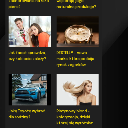
zachorowania na raka
wspierają jego
piersi?
naturalną produkcję?
Jak facet sprawdza,
DESTELL® – nowa
czy kobiecie zależy?
marka, która podbija
rynek zegarków
Jaką Toyotę wybrać
Platynowy blond –
dla rodziny?
koloryzacja, dzięki
której się wyróżnisz.