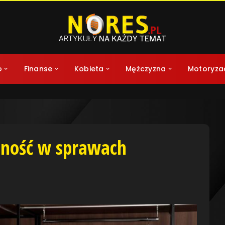
o
Finanse
Kobieta
Mężczyzna
Motoryza
tność w sprawach