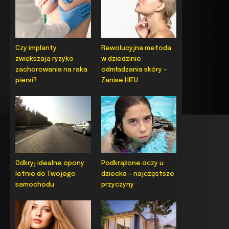
Czy implanty
Rewolucyjna metoda
zwiększają ryzyko
w dziedzinie
zachorowania na raka
odmładzania skóry –
piersi?
Zanise HIFU
Odkryj idealne opony
Podkrążone oczy u
letnie do Twojego
dziecka – najczęstsze
samochodu
przyczyny