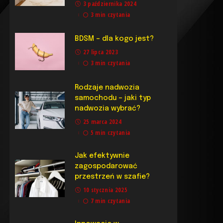
3 października 2024
3 min czytania
BDSM – dla kogo jest?
27 lipca 2023
3 min czytania
Rodzaje nadwozia
samochodu – jaki typ
nadwozia wybrać?
25 marca 2024
5 min czytania
Jak efektywnie
zagospodarować
przestrzeń w szafie?
10 stycznia 2025
7 min czytania