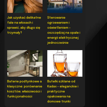
Jak uzyskać delikatne
Sterowanie
fale na włosach i
ogrzewaniem i
sprawić, aby długo się
oświetleniem –
trzymały?
oszczędzaj na opale i
energii elektrycznej
jednocześnie
Baterie podtynkowe a
Butelki szklane od
klasyczne: porównanie
Kadax – eleganckie i
kosztów, właściwości i
praktyczne
funkcjonalności
opakowania na
domowe trunki