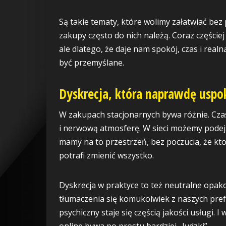
Są takie tematy, które wolimy załatwiać be
zakupy często do nich należą. Coraz częściej 
ale dlatego, że daje nam spokój, czas i realn
być przemyślane.
Dyskrecja, która naprawdę uspo
W zakupach stacjonarnych bywa różnie. Cza
i nerwową atmosferę. W sieci możemy podejś
mamy na to przestrzeń, bez poczucia, że kto
potrafi zmienić wszystko.
Dyskrecja w praktyce to też neutralne opak
tłumaczenia się komukolwiek z naszych prefe
psychiczny staje się częścią jakości usługi. 
online bywa po prostu bardziej „ludzki”.