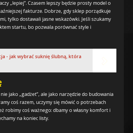
aczy „lepiej”. Czasem lepszy będzie prosty model o
aźniejszej fakturze. Dobrze, gdy sklep porządkuje
mi, tylko dostawali jasne wskazówki. Jeśli szukamy
em startu, bo pozwala porównać style i
a - jak wybrać suknię ślubną, która
ę
 nie jako „gadżet”, ale jako narzędzie do budowania
ieramy coś razem, uczymy się mówić o potrzebach
też robimy coś ważnego: dbamy o własny komfort i
ychamy na koniec listy.