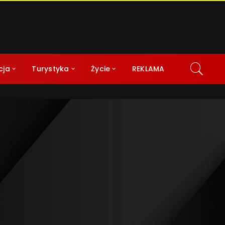
cja
Turystyka
Życie
REKLAMA