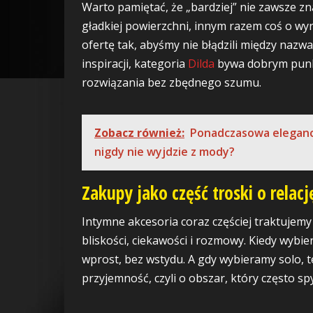
Warto pamiętać, że „bardziej” nie zawsze zn
gładkiej powierzchni, innym razem coś o wyr
ofertę tak, abyśmy nie błądzili między nazwa
inspiracji, kategoria
Dilda
bywa dobrym punkt
rozwiązania bez zbędnego szumu.
Zobacz również:
Ponadczasowa elegancj
nigdy nie wyjdzie z mody?
Zakupy jako część troski o relacj
Intymne akcesoria coraz częściej traktujemy
bliskości, ciekawości i rozmowy. Kiedy wyb
wprost, bez wstydu. A gdy wybieramy solo, 
przyjemność, czyli o obszar, który często sp