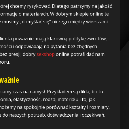
której chcemy ryzykować. Dlatego patrzymy na jakość
formacje o materiałach. W dobrym sklepie online te
nie musimy „domyślać się” niczego między wierszami.
klienta poważnie: mają klarowną politykę zwrotów,
tności i odpowiadają na pytania bez zbędnych
bez presji, dobry
sexshop
online potrafi dać nam
boru.
uważnie
niamy czas na namysł. Przykładem są dilda, bo tu
mia, elastyczność, rodzaj materiału i to, jak
 możemy na spokojnie porównać kształty i rozmiary,
e do naszych potrzeb, doświadczenia i oczekiwań.