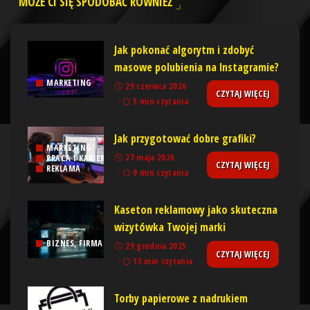
MOŻE CI SIĘ SPODOBAĆ RÓWNIEŻ
Jak pokonać algorytm i zdobyć
masowe polubienia na Instagramie?
MARKETING
29 czerwca 2026
CZYTAJ WIĘCEJ
5 min czytania
Jak przygotować dobre grafiki?
MARKETING
27 maja 2026
PRACA I KARIERA
CZYTAJ WIĘCEJ
REKLAMA
9 min czytania
Kaseton reklamowy jako skuteczna
wizytówka Twojej marki
BIZNES, FIRMA
29 grudnia 2025
CZYTAJ WIĘCEJ
15 min czytania
Torby papierowe z nadrukiem