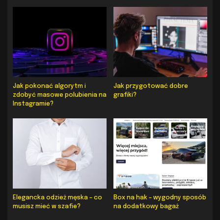
Jak pokonać algorytm i
Jak przygotować dobre
zdobyć masowe polubienia na
grafiki?
Instagramie?
Elegancka odzież męska – co
Box na hak – wygodny sposób
musisz mieć w szafie?
na dodatkowy bagaż