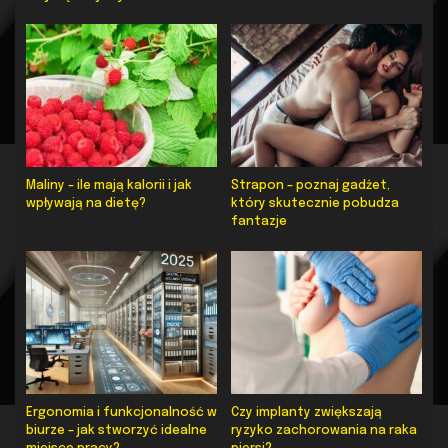
Maliny – ile mają kalorii i jak
Strapon – poznaj gadżet,
wpływają na dietę?
który skutecznie pobudza
fantazje
Ergonomia i funkcjonalność w
Czy implanty zwiększają
biurze – jak stworzyć idealne
ryzyko zachorowania na raka