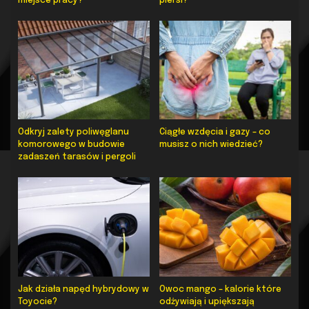
miejsce pracy?
piersi?
Odkryj zalety poliwęglanu
Ciągłe wzdęcia i gazy – co
komorowego w budowie
musisz o nich wiedzieć?
zadaszeń tarasów i pergoli
Jak działa napęd hybrydowy w
Owoc mango – kalorie które
Toyocie?
odżywiają i upiększają