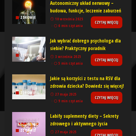
Autonomiczny układ nerwowy –
budowa, funkcje, leczenie zaburzeń
ZDROWIE
10 września 2025
CZYTAJ WIĘCEJ
6 min czytania
Jak wybrać dobrego psychologa dla
siebie? Praktyczny poradnik
ZDROWIE
3 września 2025
CZYTAJ WIĘCEJ
5 min czytania
Jakie są korzyści z testu na RSV dla
zdrowia dziecka? Dowiedz się więcej!
ZDROWIE
27 maja 2025
CZYTAJ WIĘCEJ
9 min czytania
Labify suplementy diety – Sekrety
zdrowego i aktywnego życia
ZDROWIE
27 maja 2025
CZYTAJ WIĘCEJ