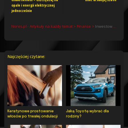
opale i energii elektrycznej
jednocześnie
Nores.pl - Artykuły na każdy temat
>
Finanse
>
Inwestowanie w kontrakty CFD – na czym polega to w praktyce?
Najczęściej czytane:
Keratynowe prostowanie
Jaką Toyotę wybrać dla
włosów po trwałej ondulacji
rodziny?