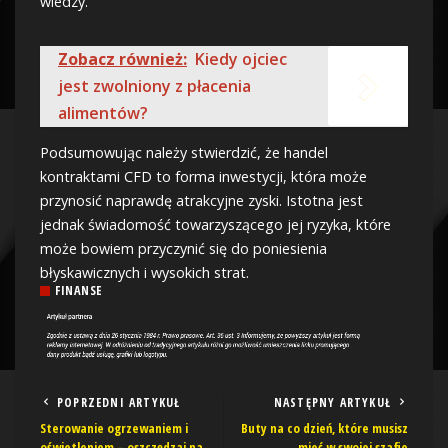
wiedzy.
Zobacz również:
Kiedy ojciec
jest zwolniony z płacenia
alimentów?
Podsumowując należy stwierdzić, że handel
kontraktami CFD to forma inwestycji, która może
przynosić naprawdę atrakcyjne zyski. Istotna jest
jednak świadomość towarzyszącego jej ryzyka, które
może bowiem przyczynić się do poniesienia
błyskawicznych i wysokich strat.
FINANSE
POPRZEDNI ARTYKUŁ
NASTĘPNY ARTYKUŁ
Sterowanie ogrzewaniem i
Buty na co dzień, które musisz
oświetleniem – oszczędzaj na
mieć w swojej szafie