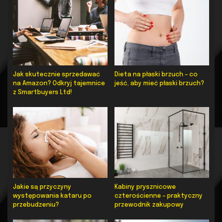
Jak skutecznie sprzedawać
Dieta na płaski brzuch – co
na Amazon? Odkryj tajemnice
jeść, aby mieć płaski brzuch?
z Smartbuyers Ltd!
Jakie są przyczyny
Kabiny prysznicowe
występowania kataru po
czterościenne – praktyczny
przebudzeniu?
przewodnik zakupowy