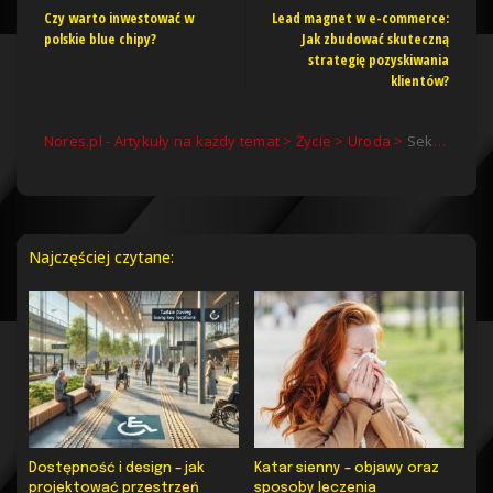
Czy warto inwestować w
Lead magnet w e-commerce:
polskie blue chipy?
Jak zbudować skuteczną
strategię pozyskiwania
klientów?
Nores.pl - Artykuły na każdy temat
>
Życie
>
Uroda
>
Sekrety pięknej cery: Co jeść, aby zachwycać zdrowym blaskiem?
Najczęściej czytane:
Dostępność i design – jak
Katar sienny – objawy oraz
projektować przestrzeń
sposoby leczenia