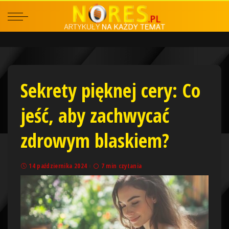
Sekrety pięknej cery: Co
jeść, aby zachwycać
zdrowym blaskiem?
14 października 2024
7 min czytania