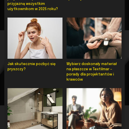
przyjazną wszystkim
użytkownikom w 2025 roku?
Jak skutecznie pozbyć się
Wybierz doskonały materiał
pryszczy?
na płaszcze w Textilmar –
porady dla projektantów i
krawców