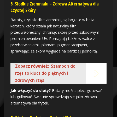
6.
Słodkie Ziemniaki – Zdrowa Alternatywa dla
Czystej Skóry
Bataty, czyli słodkie ziemniaki, są bogate w beta-
karoten, który działa jak naturalny filtr
przeciwsłoneczny, chroniąc skórę przed szkodliwym
promieniowaniem UV. Pomagają także w walce z
przebarwieniami i plamami pigmentacyjnymi,
sprawiając, że skóra wygląda na bardziej jednolitą.
Zobacz również:
Szampon do
rzęs to klucz do pięknych i
zdrowych rzęs
Jak włączyć do diety?
Bataty można piec, gotować
lub grillować. Świetnie sprawdzają się jako zdrowa
alternatywa dla frytek.