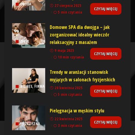
URODA
27 sierpnia 2025
CZYTAJ WIĘCEJ
5 min czytania
Domowe SPA dla dwojga – jak
zorganizować idealny wieczór
relaksacyjny z masażem
ŻYCIE
9 maja 2025
CZYTAJ WIĘCEJ
10 min czytania
Trendy w aranżacji stanowisk
myjących w salonach fryzjerskich
BIZNES, FIRMA
28 kwietnia 2025
CZYTAJ WIĘCEJ
5 min czytania
Pielęgnacja w męskim stylu
22 kwietnia 2025
CZYTAJ WIĘCEJ
MĘŻCZYZNA
3 min czytania