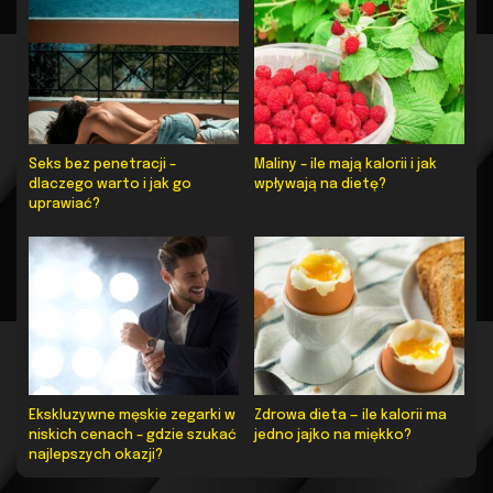
Seks bez penetracji –
Maliny – ile mają kalorii i jak
dlaczego warto i jak go
wpływają na dietę?
uprawiać?
Ekskluzywne męskie zegarki w
Zdrowa dieta — ile kalorii ma
niskich cenach – gdzie szukać
jedno jajko na miękko?
najlepszych okazji?