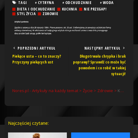
CYTRYNA
ODCHUDZANIE
WODA
TAGI
DIETA I ODCHUDZANIE
KUCHNIA
NIE PRZEGAP!
STYL ŻYCIA
ZDROWIE
POPRZEDNI ARTYKUŁ
NASTĘPNY ARTYKUŁ
Piekące usta – co to znaczy?
Długotrwała chrypka i brak
Przyczyny piekących ust
poprawy? Sprawdź co może być
powodem i co robić w takiej
sytuacji!
Nores.pl - Artykuły na każdy temat
>
Życie
>
Zdrowie
>
Korzyści zdrowotne wynikające z wody z cytryną na czczo
Najczęściej czytane: