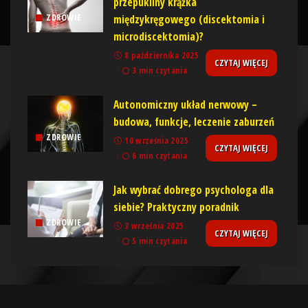
przepukliny krążka
międzykręgowego (discektomia i
ZDROWIE
microdiscektomia)?
8 października 2025
CZYTAJ WIĘCEJ
3 min czytania
Autonomiczny układ nerwowy –
budowa, funkcje, leczenie zaburzeń
ZDROWIE
10 września 2025
CZYTAJ WIĘCEJ
6 min czytania
Jak wybrać dobrego psychologa dla
siebie? Praktyczny poradnik
ZDROWIE
3 września 2025
CZYTAJ WIĘCEJ
5 min czytania