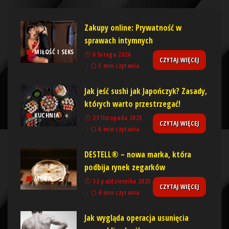
Zakupy online: Prywatność w
sprawach intymnych
MIŁOŚĆ I SEKS
6 lutego 2026
CZYTAJ WIĘCEJ
5 min czytania
Jak jeść sushi jak Japończyk? Zasady,
których warto przestrzegać!
KUCHNIA
27 listopada 2025
CZYTAJ WIĘCEJ
6 min czytania
DESTELL® – nowa marka, która
podbija rynek zegarków
MODA
13 października 2025
CZYTAJ WIĘCEJ
4 min czytania
Jak wygląda operacja usunięcia