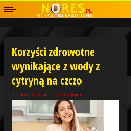
Korzyści zdrowotne
wynikające z wody z
cytryną na czczo
30 października 2022
5 min czytania