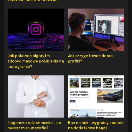
Jak pokonać algorytm i
Jak przygotować dobre
zdobyć masowe polubienia na
grafiki?
Instagramie?
Elegancka odzież męska – co
Box na hak – wygodny sposób
musisz mieć w szafie?
na dodatkowy bagaż