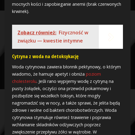
mocnych kości i zapobieganie anemii (brak czerwonych
krwinek).
Zobacz również:
Fizyczność w
związku — kwestie intymne
Cytryna z woda na detoksykację
Woda cytrynowa zawiera błonnik pektynowy, o którym
wiadomo, że hamuje apetyt i obniża
poziom
cholesterolu
. Jeśli rano wypijemy wodę z cytryną na
pusty żołądek, oczyści ona przewód pokarmowy i
pozbędzie się wszelkich toksyn, które mogły
nagromadzić się w nocy, a także sprawi, że jelita będą
zdrowe i wolne od bakterii chorobotwórczych. Woda
cytrynowa stymuluje również trawienie i poprawia
wchłanianie składników odżywczych poprzez
zwiększenie przepływu żółci w wątrobie. W