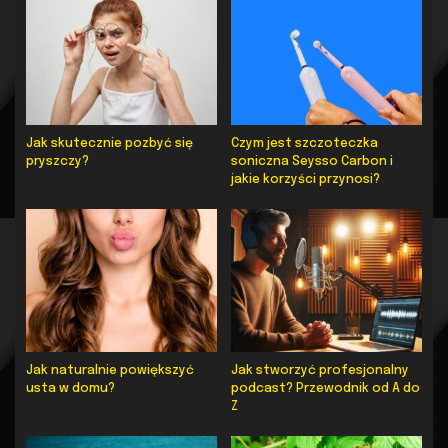
Jak skutecznie pozbyć się
Czym jest szczoteczka
pryszczy?
soniczna Seysso Carbon i
jakie korzyści przynosi?
Jak naturalnie powiększyć
Jak stworzyć profesjonalny
usta w domu?
podcast? Przewodnik od A do
Z