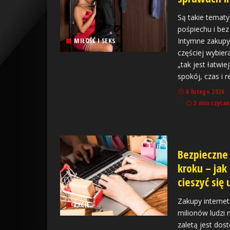
Są takie tematy
pośpiechu i be
Intymne zakupy 
MIŁOŚĆ I SEKS
częściej wybier
„tak jest łatwie
spokój, czas i 
6 lutego 2026
5 min czytan
Bezpieczne 
kroku – jak
cieszyć się
Zakupy internet
ŻYCIE
milionów ludzi 
zaletą jest dos