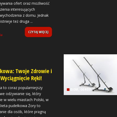
ywania ofert oraz możliwość
zienia interesujących
wychodzenia z domu. Jednak
 istnieje też druga
...
CZYTAJ WIĘCEJ
ia
łkowa: Twoje Zdrowie i
Wyciągnięcie Ręki!
 to coraz popularniejszy
DOM, OGRÓD
we odżywianie się, który
e w wielu miastach Polski, w
Dieta pudełkowa Żory to
anie dla osób, które pragną