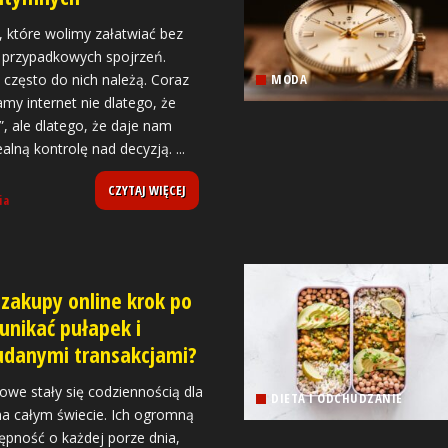
, które wolimy załatwiać bez
z przypadkowych spojrzeń.
często do nich należą. Coraz
MODA
amy internet nie dlatego, że
j”, ale dlatego, że daje nam
realną kontrolę nad decyzją.
...
CZYTAJ WIĘCEJ
ia
zakupy online krok po
 unikać pułapek i
 udanymi transakcjami?
owe stały się codziennością dla
DIETA I ODCHUDZANIE
na całym świecie. Ich ogromną
tępność o każdej porze dnia,