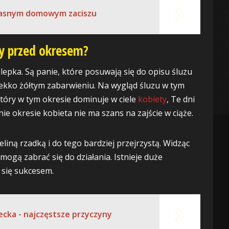
asnym domowym zaciszu
y przed okresem?
lepka. Są panie, które posuwają się do opisu śluzu
lekko żółtym zabarwieniu. Na wygląd śluzu w tym
óry w tym okresie dominuje w ciele
kobiety
, Te dni
ie okresie kobieta nie ma szans na zajście w ciąże.
eliną rzadką i do tego bardziej przejrzystą. Widząc
 mogą zabrać się do działania. Istnieje duże
 się sukcesem.
ecka - najczęstsze przyczyny