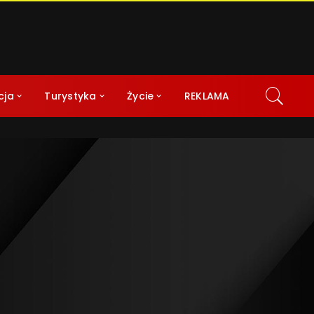
cja
Turystyka
Życie
REKLAMA