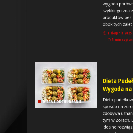
wygoda porówn
szybkiego znale
produktów bez 
obok tych zalet
1 sierpnia 2025
5 min czytan
Dieta Pude
Wygoda na 
Dieta pudełkowa
DIETA I ODCHUDZANIE
sposób na zdro
zdobywa uznani
tym w Żorach. 
idealne rozwiąz