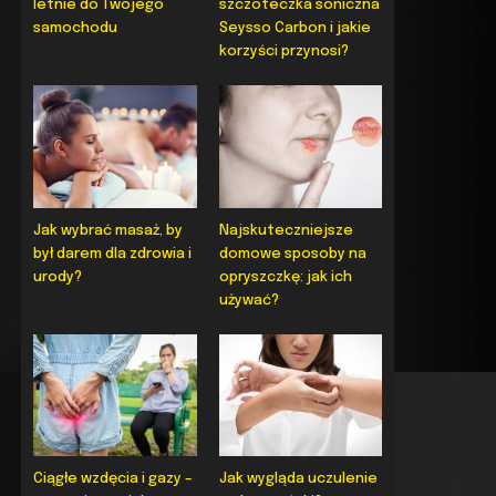
letnie do Twojego
szczoteczka soniczna
samochodu
Seysso Carbon i jakie
korzyści przynosi?
Jak wybrać masaż, by
Najskuteczniejsze
był darem dla zdrowia i
domowe sposoby na
urody?
opryszczkę: jak ich
używać?
Ciągłe wzdęcia i gazy –
Jak wygląda uczulenie