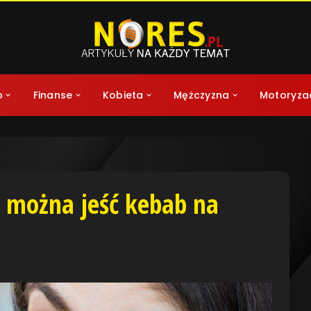
o
Finanse
Kobieta
Mężczyzna
Motoryza
y można jeść kebab na