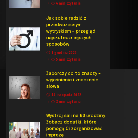
6 min czytania
Jak sobie radzić z
przedwczesnym
wytryskiem – przegląd
najskuteczniejszych
sposobów
1 grudnia 2022
5 min czytania
Zaborczy co to znaczy –
wyjaśnienie i znaczenie
słowa
14 listopada 2022
3 min czytania
Wystrój sali na 60 urodziny.
Zobacz dodatki, które
pomogą Ci zorganizować
imprezę