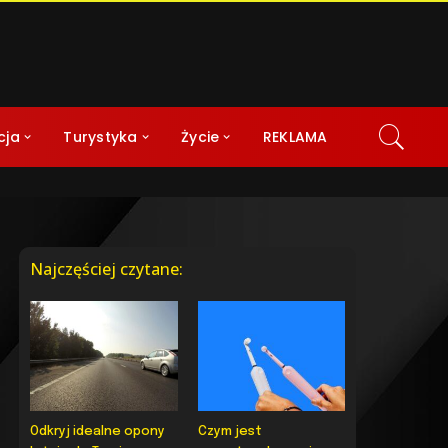
cja
Turystyka
Życie
REKLAMA
Najczęściej czytane:
Odkryj idealne opony
Czym jest