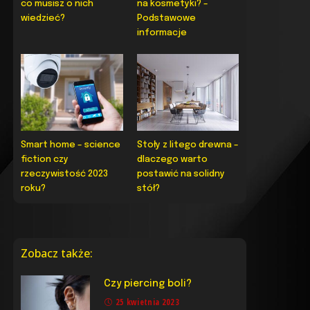
co musisz o nich
na kosmetyki? –
wiedzieć?
Podstawowe
informacje
Smart home – science
Stoły z litego drewna –
fiction czy
dlaczego warto
rzeczywistość 2023
postawić na solidny
roku?
stół?
Zobacz także:
Czy piercing boli?
25 kwietnia 2023