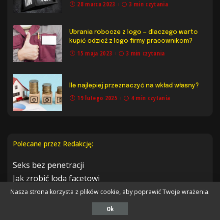
28 marca 2023
3 min czytania
Ubrania robocze z logo — dlaczego warto
kupić odzież z logo firmy pracownikom?
15 maja 2023
3 min czytania
Ile najlepiej przeznaczyć na wkład własny?
19 lutego 2025
4 min czytania
Polecane przez Redakcję:
Seks bez penetracji
Jak zrobić loda facetowi
180 gram mąki – ile to szklanek
Nasza strona korzysta z plików cookie, aby poprawić Twoje wrażenia.
Botoks na włosy
Ok
Jak facet sprawdza czy kobiecie zależy