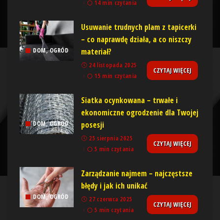
14 min czytania
Usuwanie trudnych plam z tapicerki
– co naprawdę działa, a co niszczy
materiał?
DOM, OGRÓD
24 listopada 2025
CZYTAJ WIĘCEJ
15 min czytania
Siatka ocynkowana – trwałe i
ekonomiczne ogrodzenie dla Twojej
posesji
DOM, OGRÓD
25 sierpnia 2025
CZYTAJ WIĘCEJ
5 min czytania
Zarządzanie najmem – najczęstsze
błędy i jak ich unikać
DOM, OGRÓD
27 czerwca 2025
CZYTAJ WIĘCEJ
5 min czytania