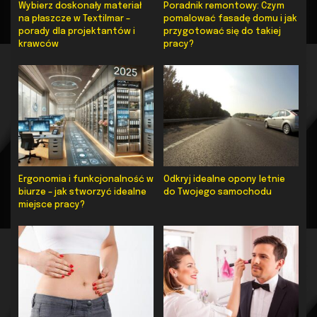
Wybierz doskonały materiał
Poradnik remontowy: Czym
na płaszcze w Textilmar –
pomalować fasadę domu i jak
porady dla projektantów i
przygotować się do takiej
krawców
pracy?
Ergonomia i funkcjonalność w
Odkryj idealne opony letnie
biurze – jak stworzyć idealne
do Twojego samochodu
miejsce pracy?