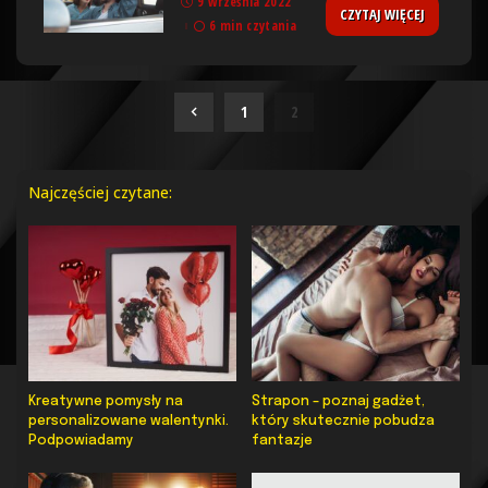
9 września 2022
CZYTAJ WIĘCEJ
6 min czytania
1
2
Najczęściej czytane:
Kreatywne pomysły na
Strapon – poznaj gadżet,
personalizowane walentynki.
który skutecznie pobudza
Podpowiadamy
fantazje