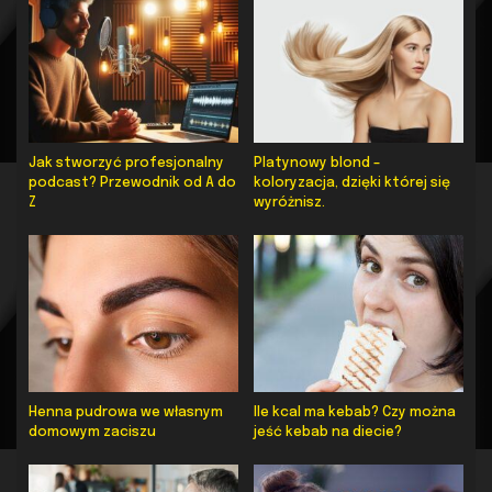
Jak stworzyć profesjonalny
Platynowy blond –
podcast? Przewodnik od A do
koloryzacja, dzięki której się
Z
wyróżnisz.
Henna pudrowa we własnym
Ile kcal ma kebab? Czy można
domowym zaciszu
jeść kebab na diecie?