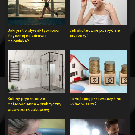
Jaki jest wpływ aktywności
Jak skutecznie pozbyć się
fizycznej na zdrowie
pryszczy?
człowieka?
Kabiny prysznicowe
Ile najlepiej przeznaczyć na
czterościenne – praktyczny
wkład własny?
przewodnik zakupowy