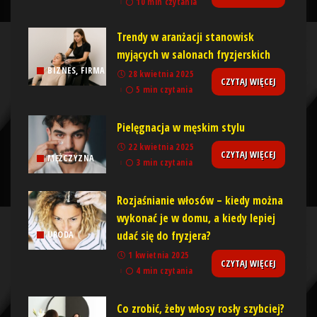
10 min czytania
Trendy w aranżacji stanowisk
myjących w salonach fryzjerskich
BIZNES, FIRMA
28 kwietnia 2025
CZYTAJ WIĘCEJ
5 min czytania
Pielęgnacja w męskim stylu
22 kwietnia 2025
CZYTAJ WIĘCEJ
MĘŻCZYZNA
3 min czytania
Rozjaśnianie włosów – kiedy można
wykonać je w domu, a kiedy lepiej
udać się do fryzjera?
URODA
1 kwietnia 2025
CZYTAJ WIĘCEJ
4 min czytania
Co zrobić, żeby włosy rosły szybciej?