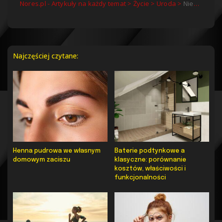
Nores.pl - Artykuły na każdy temat
>
Życie
>
Uroda
>
Niezbędne produkty do przedłużania rzęs
Najczęściej czytane:
Henna pudrowa we własnym
Baterie podtynkowe a
domowym zaciszu
klasyczne: porównanie
kosztów, właściwości i
funkcjonalności