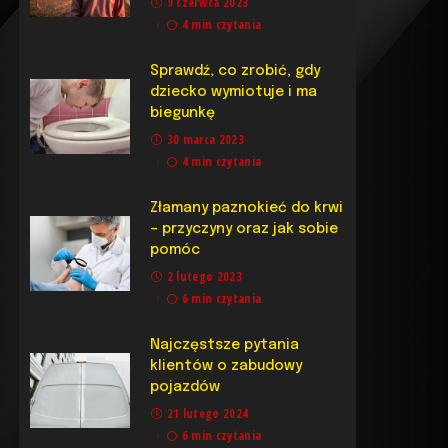
9 czerwca 2023
4 min czytania
Sprawdź, co zrobić, gdy
dziecko wymiotuje i ma
biegunkę
30 marca 2023
4 min czytania
Złamany paznokieć do krwi
– przyczyny oraz jak sobie
pomóc
2 lutego 2023
6 min czytania
Najczęstsze pytania
klientów o zabudowy
pojazdów
21 lutego 2024
6 min czytania