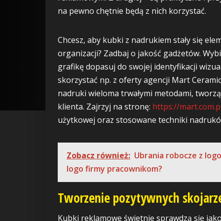
na pewno chętnie będą z nich korzystać.
Chcesz, aby kubki z nadrukiem stały się el
organizacji? Zadbaj o jakość gadżetów. Wybie
grafikę dopasuj do swojej identyfikacji wiz
skorzystać np. z oferty agencji Mart Cerami
nadruki wieloma trwałymi metodami, tworzą
klienta. Zajrzyj na stronę:
https://mart.com.p
użytkowej oraz stosowane techniki nadrukó
Zobacz również:
Ubrania robocze z log
logo firmy pracownikom?
Tworzenie pozytywnych skojarz
Kubki reklamowe świetnie sprawdzą się ja