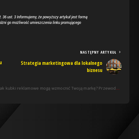
NASTĘPNY ARTYKUŁ
u
Strategia marketingowa dla lokalnego
biznesu
Jak kubki reklamowe mogą wzmocnić Twoją markę? Przewodnik po efektywnym marketingu