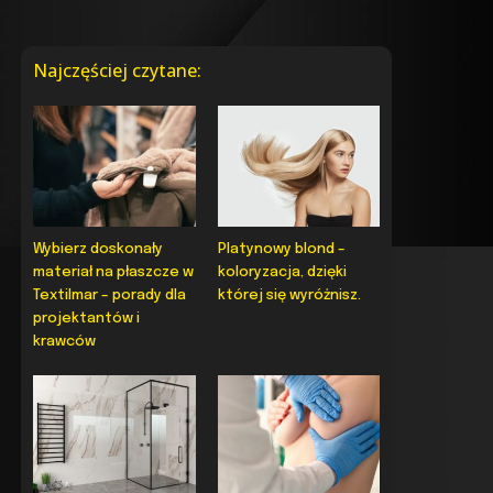
Najczęściej czytane:
Wybierz doskonały
Platynowy blond –
materiał na płaszcze w
koloryzacja, dzięki
Textilmar – porady dla
której się wyróżnisz.
projektantów i
krawców