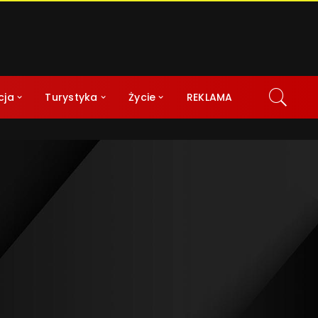
cja
Turystyka
Życie
REKLAMA