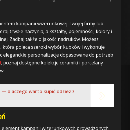
ementem kampanii wizerunkowej Twojej firmy lub
raj trwałe naczynia, a kształty, pojemności, kolory i
ualnej. Zadbaj także o jakość nadruków. Możesz
c, która poleca szeroki wybór kubków i wykonuje
c eleganckie personalizacje dopasowane do potrzeb
l
, poznaj dostępne kolekcje ceramiki i porcelany
w.
o — dlaczego warto kupić odzież z
eń
ko element kampanii wizerunkowych prowadzonych