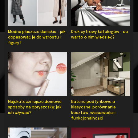
Modne płaszcze damskie – jak
Druk cyfrowy katalogów – co
dopasować je do wzrostu i
warto o nim wiedzieć?
figury?
Najskuteczniejsze domowe
Baterie podtynkowe a
sposoby na opryszczkę: jak
klasyczne: porównanie
ich używać?
kosztów, właściwości i
funkcjonalności