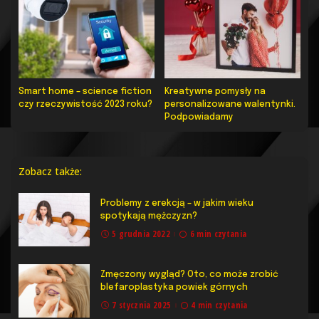
Smart home – science fiction
Kreatywne pomysły na
czy rzeczywistość 2023 roku?
personalizowane walentynki.
Podpowiadamy
Zobacz także:
Problemy z erekcją – w jakim wieku
spotykają mężczyzn?
5 grudnia 2022
6 min czytania
Zmęczony wygląd? Oto, co może zrobić
blefaroplastyka powiek górnych
7 stycznia 2025
4 min czytania