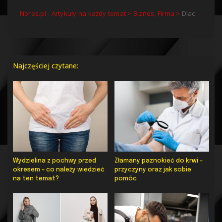
Nores.pl - Artykuły na każdy temat
>
Biznes, Firma
>
Dlaczego precyzja jest tak ważna w nożach do introligatorstwa? Jak wpływa to na końcowy produkt?
Najczęściej czytane:
Wydzielina z pochwy przed
Złamany paznokieć do krwi –
okresem – co należy wiedzieć
przyczyny oraz jak sobie
na ten temat?
pomóc