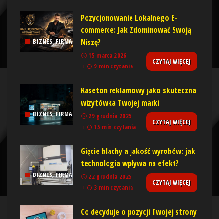
Pozycjonowanie Lokalnego E-
commerce: Jak Zdominować Swoją
Niszę?
BIZNES, FIRMA
15 marca 2026
CZYTAJ WIĘCEJ
9 min czytania
Kaseton reklamowy jako skuteczna
wizytówka Twojej marki
BIZNES, FIRMA
29 grudnia 2025
CZYTAJ WIĘCEJ
15 min czytania
Gięcie blachy a jakość wyrobów: jak
technologia wpływa na efekt?
BIZNES, FIRMA
22 grudnia 2025
CZYTAJ WIĘCEJ
3 min czytania
Co decyduje o pozycji Twojej strony