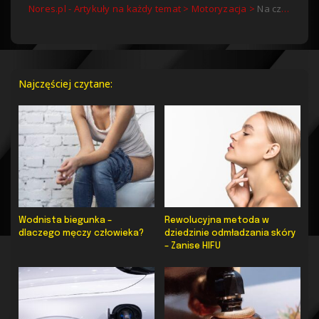
Nores.pl - Artykuły na każdy temat
>
Motoryzacja
>
Na czym polega zabezpieczenie auta?
Najczęściej czytane:
Wodnista biegunka –
Rewolucyjna metoda w
dlaczego męczy człowieka?
dziedzinie odmładzania skóry
– Zanise HIFU