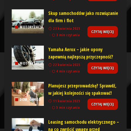
Skup samochodów jako rozwiązanie
dla firm i flot
MOTORYZACJA
23 kwietnia 2025
CZYTAJ WIĘCEJ
3 min czytania
Yamaha Aerox – jakie opony
zapewnią najlepszą przyczepność?
MOTORYZACJA
22 kwietnia 2025
CZYTAJ WIĘCEJ
4 min czytania
Planujesz przeprowadzkę? Sprawdź,
w jakiej kolejności się spakować!
DOM, OGRÓD
11 kwietnia 2025
CZYTAJ WIĘCEJ
5 min czytania
Leasing samochodu elektrycznego –
na co zwrócić uwagę przed