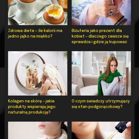
Zdrowa dieta — ile kalorii ma
Biżuteria jako prezent dla
jedno jajko na miękko?
kobiet – dlaczego zawsze się
sprawdza i gdzie ją kupować
Kolagen na skórę – jakie
O czym świadczy utrzymujący
produkty wspierają jego
się stan podgorączkowy?
naturalną produkcję?