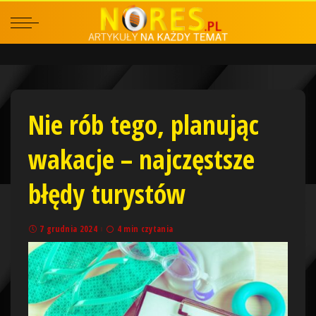
Nie rób tego, planując
wakacje – najczęstsze
błędy turystów
7 grudnia 2024
4 min czytania