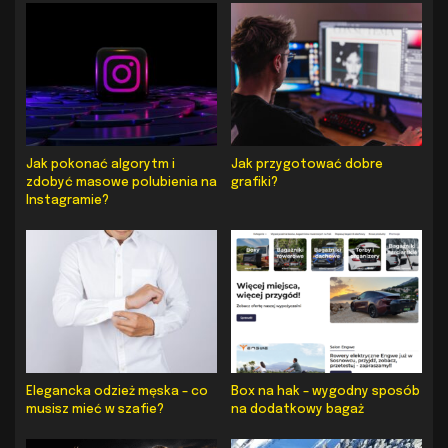
Jak pokonać algorytm i
Jak przygotować dobre
zdobyć masowe polubienia na
grafiki?
Instagramie?
Elegancka odzież męska – co
Box na hak – wygodny sposób
musisz mieć w szafie?
na dodatkowy bagaż