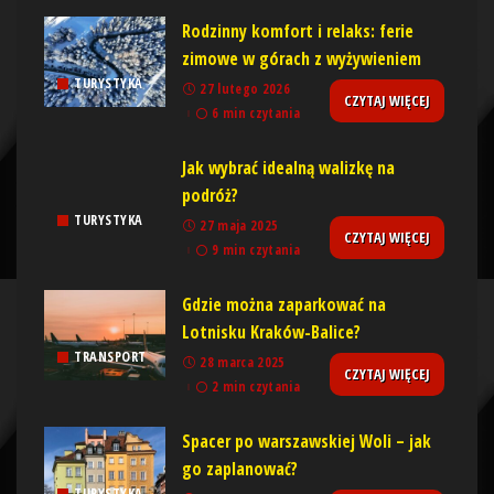
Rodzinny komfort i relaks: ferie
zimowe w górach z wyżywieniem
TURYSTYKA
27 lutego 2026
CZYTAJ WIĘCEJ
6 min czytania
Jak wybrać idealną walizkę na
podróż?
TURYSTYKA
27 maja 2025
CZYTAJ WIĘCEJ
9 min czytania
Gdzie można zaparkować na
Lotnisku Kraków-Balice?
TRANSPORT
28 marca 2025
CZYTAJ WIĘCEJ
2 min czytania
Spacer po warszawskiej Woli – jak
go zaplanować?
TURYSTYKA