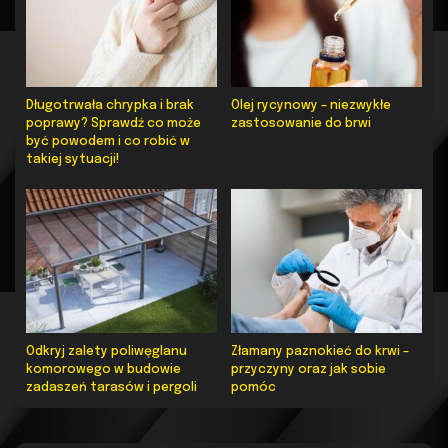
Długotrwała chrypka i brak
Olej rycynowy – niezwykłe
poprawy? Sprawdź co może
zastosowanie do brwi
być powodem i co robić w
takiej sytuacji!
Odkryj zalety poliwęglanu
Złamany paznokieć do krwi –
komorowego w budowie
przyczyny oraz jak sobie
zadaszeń tarasów i pergoli
pomóc