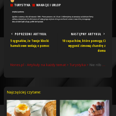
TURYSTYKA
WAKACJE I URLOP
POPRZEDNI ARTYKUŁ
NASTĘPNY ARTYKUŁ
5 sygnałów, że Twoje klocki
10 zapachów, które pomogą Ci
hamulcowe wołają o pomoc
wygonić zimową chandrę z
domu
Nores.pl - Artykuły na każdy temat
>
Turystyka
>
Nie rób tego, planując wakacje – najczęstsze błędy turystów
Najczęściej czytane: