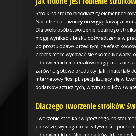
Jak trudne jest robienie stroikó
Stroik na stół to nieodłączny element deko
Narodzenia.
Tworzy on wyjątkową atmosf
Dla wielu osób stworzenie idealnego stroik
mogą wynikać z braku doświadczenia w prac
po prostu obawy przed tym, że efekt końco
proces może wydawać się skomplikowany, 
odpowiednich materiałów mogą znacznie ułatw
zarówno gotowe produkty, jak i materiały d
internetowy flosi.pl, specjalizujący się w tw
dodatków sztucznych, w tym stroików świąte
Dlaczego tworzenie stroików św
Tworzenie stroika świątecznego na stół mo
pierwsze, wymaga to kreatywności, poczucia 
odpowiednich roślin i dodatków, które będ