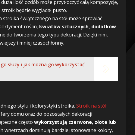
 duża ilość ozdób może przytłoczyć całą kompozycję,
 stroik będzie wyglądał pusto.
 stroika świątecznego na stół może sprawiać
 asortyment roślin,
kwiatów sztucznych, dodatków
lne do tworzenia tego typu dekoracji. Dzięki nim,
twiejszy i mniej czasochłonny.
go służy i jak można go wykorzystać
iego stylu i kolorystyki stroika.
Stroik na stół
ery domu oraz do pozostałych dekoracji
iąteczne często
wykorzystują czerwone, złote lub
 wnętrzach dominują bardziej stonowane kolory,