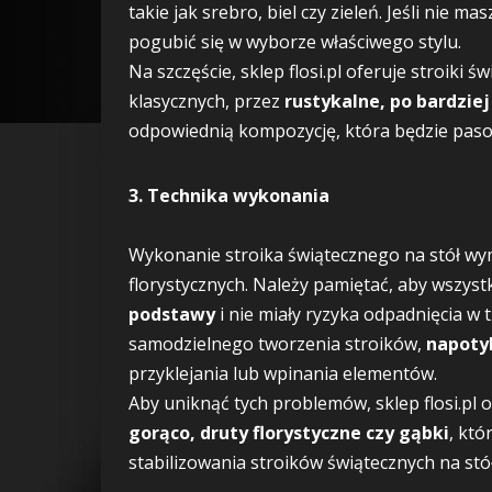
takie jak srebro, biel czy zieleń. Jeśli nie 
pogubić się w wyborze właściwego stylu.
Na szczęście, sklep flosi.pl oferuje stroiki ś
klasycznych, przez
rustykalne, po bardzie
odpowiednią kompozycję, która będzie pas
3. Technika wykonania
Wykonanie stroika świątecznego na stół w
florystycznych. Należy pamiętać, aby wszyst
podstawy
i nie miały ryzyka odpadnięcia w 
samodzielnego tworzenia stroików,
napoty
przyklejania lub wpinania elementów.
Aby uniknąć tych problemów, sklep flosi.pl o
gorąco, druty florystyczne czy gąbki
, któ
stabilizowania stroików świątecznych na stół