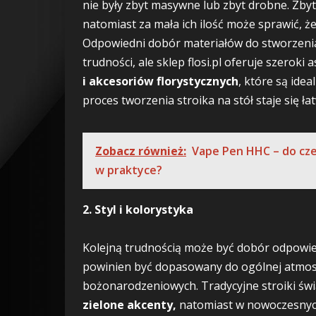
nie były zbyt masywne lub zbyt drobne. Zbyt
natomiast za mała ich ilość może sprawić, że
Odpowiedni dobór materiałów do stworzenia
trudności, ale sklep flosi.pl oferuje szeroki
i akcesoriów florystycznych
, które są idea
proces tworzenia stroika na stół staje się ła
Zobacz również:
Vape Pen HHC – do cze
w praktyce?
2. Styl i kolorystyka
Kolejną trudnością może być dobór odpowiedn
powinien być dopasowany do ogólnej atmosf
bożonarodzeniowych. Tradycyjne stroiki św
zielone akcenty,
natomiast w nowoczesnych