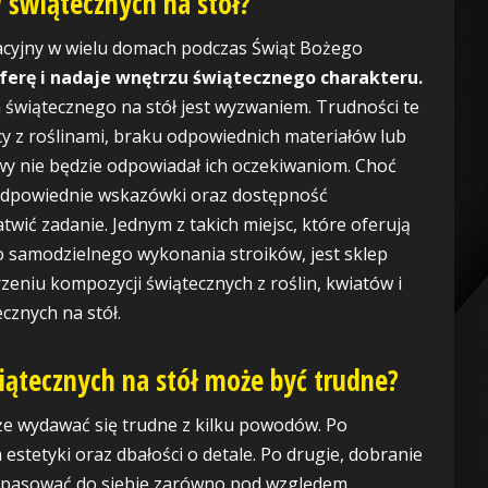
w świątecznych na stół?
racyjny w wielu domach podczas Świąt Bożego
erę i nadaje wnętrzu świątecznego charakteru.
a świątecznego na stół jest wyzwaniem. Trudności te
y z roślinami, braku odpowiednich materiałów lub
wy nie będzie odpowiadał ich oczekiwaniom. Choć
odpowiednie wskazówki oraz dostępność
ić zadanie. Jednym z takich miejsc, które oferują
o samodzielnego wykonania stroików, jest sklep
orzeniu kompozycji świątecznych z roślin, kwiatów i
cznych na stół.
iątecznych na stół może być trudne?
że wydawać się trudne z kilku powodów. Po
estetyki oraz dbałości o detale. Po drugie, dobranie
ą pasować do siebie zarówno pod względem