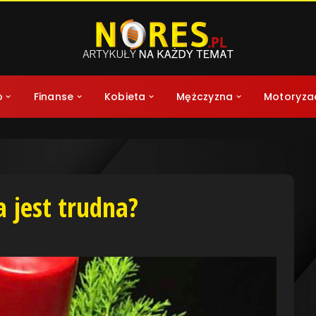
o
Finanse
Kobieta
Mężczyzna
Motoryza
a jest trudna?