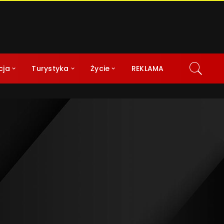
cja
Turystyka
Życie
REKLAMA