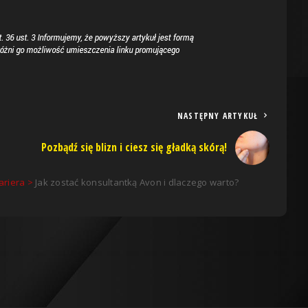
NASTĘPNY ARTYKUŁ
Pozbądź się blizn i ciesz się gładką skórą!
ariera
>
Jak zostać konsultantką Avon i dlaczego warto?