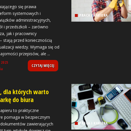
niającego się prawa
reform systemowych i
PRACA I KARIERA
iązków administracyjnych,
ł i przedszkoli – zarówno
za, jak i pracownicy
 – stają przed koniecznością
ualizacji wiedzy. Wymaga się od
znajomości przepisów, ale
...
 2025
CZYTAJ WIĘCEJ
ia
 dla których warto
zarkę do biura
apieru to praktyczne
óre pomaga w bezpiecznym
PRACA I KARIERA
 dokumentów zawierających
W tym artykule dowiesz się,