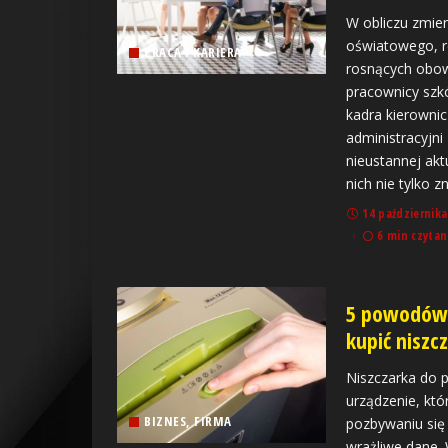
W obliczu zmie
oświatowego, 
PRACA I KARIERA
rosnących obow
pracownicy szkó
kadra kierownic
administracyjni
nieustannej akt
nich nie tylko 
14 października
6 min czytan
5 powodów,
kupić niszc
Niszczarka do p
urządzenie, kt
BIZNES, FIRMA
pozbywaniu się
wrażliwe dane. 