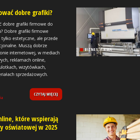
ować dobre grafiki?
 dobre grafiki firmowe do
ku? Dobre grafiki firmowe
 tylko estetyczne, ale przede
cjonalne. Muszą dobrze
BIZNES, FIRMA
ronie internetowej, w mediach
ych, reklamach online,
ulotkach, wizytówkach,
eriałach sprzedażowych.
CZYTAJ WIĘCEJ
ia
nline, które wspierają
ry oświatowej w 2025