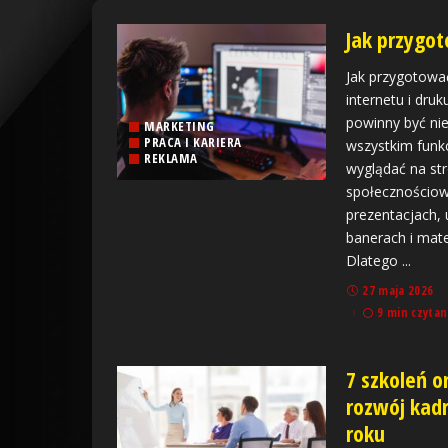
Jak przygot
Jak przygotować
internetu i dru
powinny być nie
MARKETING
PRACA I KARIERA
wszystkim funk
REKLAMA
wyglądać na st
społecznościow
prezentacjach, 
banerach i mat
Dlatego
...
27 maja 2026
9 min czytan
7 szkoleń o
rozwój kad
roku