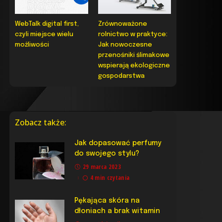
WebTalk digital first,
Zrównoważone
czyli miejsce wielu
rolnictwo w praktyce:
możliwości
Jak nowoczesne
przenośniki ślimakowe
wspierają ekologiczne
gospodarstwa
Zobacz także:
Jak dopasować perfumy
do swojego stylu?
29 marca 2023
4 min czytania
Pękająca skóra na
dłoniach a brak witamin