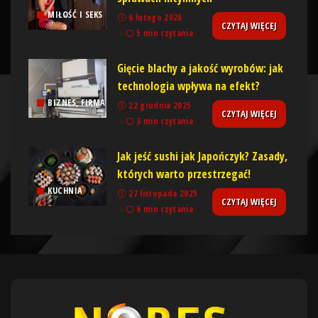
MIŁOŚĆ I SEKS
6 lutego 2026
CZYTAJ WIĘCEJ
5 min czytania
Gięcie blachy a jakość wyrobów: jak
technologia wpływa na efekt?
BIZNES, FIRMA
22 grudnia 2025
CZYTAJ WIĘCEJ
3 min czytania
Jak jeść sushi jak Japończyk? Zasady,
których warto przestrzegać!
KUCHNIA
27 listopada 2025
CZYTAJ WIĘCEJ
6 min czytania