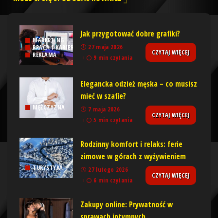
Jak przygotować dobre grafiki?
MARKETING
27 maja 2026
PRACA I KARIERA
CZYTAJ WIĘCEJ
REKLAMA
9 min czytania
Elegancka odzież męska – co musisz
mieć w szafie?
MĘŻCZYZNA
7 maja 2026
CZYTAJ WIĘCEJ
5 min czytania
Rodzinny komfort i relaks: ferie
zimowe w górach z wyżywieniem
TURYSTYKA
27 lutego 2026
CZYTAJ WIĘCEJ
6 min czytania
Zakupy online: Prywatność w
sprawach intymnych