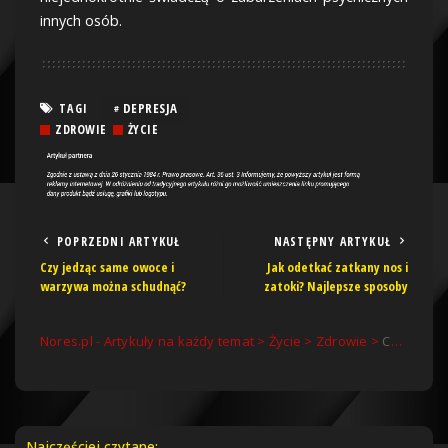
innych osób.
DEPRESJA
TAGI
ZDROWIE
ŻYCIE
POPRZEDNI ARTYKUŁ
NASTĘPNY ARTYKUŁ
Czy jedząc same owoce i
Jak odetkać zatkany nos i
warzywa można schudnąć?
zatoki? Najlepsze sposoby
Nores.pl - Artykuły na każdy temat
>
Życie
>
Zdrowie
>
Co robi człowiek w depresji?
Najczęściej czytane: