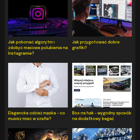
Jak pokonać algorytm i
Jak przygotować dobre
zdobyć masowe polubienia na
grafiki?
Instagramie?
Elegancka odzież męska – co
Box na hak – wygodny sposób
musisz mieć w szafie?
na dodatkowy bagaż