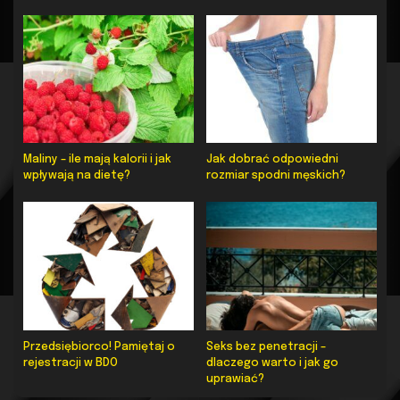
Maliny – ile mają kalorii i jak
Jak dobrać odpowiedni
wpływają na dietę?
rozmiar spodni męskich?
Przedsiębiorco! Pamiętaj o
Seks bez penetracji –
rejestracji w BDO
dlaczego warto i jak go
uprawiać?