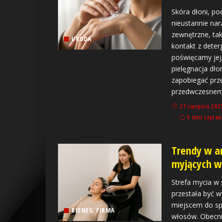
Skóra dłoni, po
nieustannie nar
zewnętrzne, tak
URODA
kontakt z deter
poświęcamy jej
pielęgnacja dło
zapobiegać prze
przedwczesne
27 sierpnia 202
5 min czytan
Trendy w a
myjących w 
Strefa mycia w 
przestała być 
miejscem do sp
BIZNES, FIRMA
włosów. Obecni