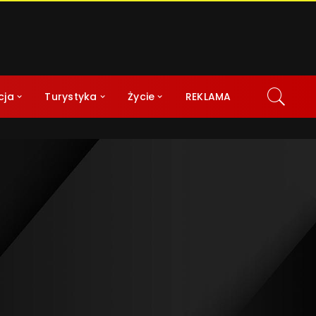
cja
Turystyka
Życie
REKLAMA