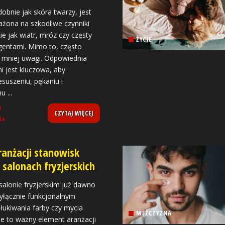
dobnie jak skóra twarzy, jest
ażona na szkodliwe czynniki
ie jak wiatr, mróz czy częsty
ŻYCIE
gentami. Mimo to, często
 mniej uwagi. Odpowiednia
ni jest kluczowa, aby
suszeniu, pękaniu i
mu
...
5
CZYTAJ WIĘCEJ
ia
ranżacji stanowisk
salonach fryzjerskich
salonie fryzjerskim już dawno
wyłącznie funkcjonalnym
łukiwania farby czy mycia
MĘŻCZYZNA
e to ważny element aranżacji