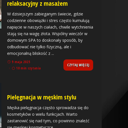
relaksacyjny z masażem
W dzisiejszym zabieganym świecie, gdzie
codzienne obowiązki i stres często kumulują
napięcie w naszych ciałach, chwile wytchnienia
stają się na wagę złota. Wspólny wieczór w
domowym SPA to doskonały sposób, by
odbudować nie tylko fizyczną, ale i
emocjonalną bliskość z
...
9 maja 2025
CZYTAJ WIĘCEJ
10 min czytania
Pielęgnacja w męskim stylu
Męska pielęgnacja często sprowadza się do
kosmetyków o wielu funkcjach. Warto
zastanowić się nad tym, co powinno znaleźć
się męskiej kosmetyczce.
...