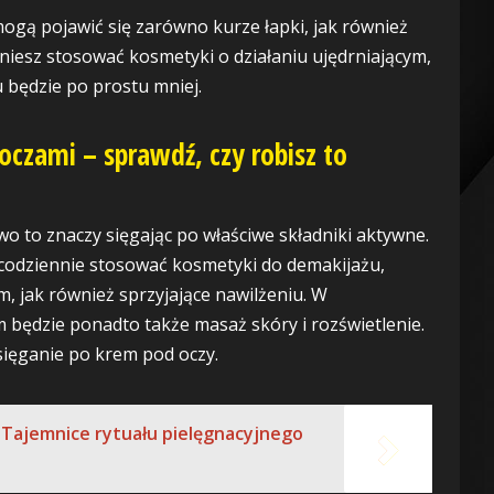
ogą pojawić się zarówno kurze łapki, jak również
czniesz stosować kosmetyki o działaniu ujędrniającym,
u będzie po prostu mniej.
oczami – sprawdź, czy robisz to
 to znaczy sięgając po właściwe składniki aktywne.
 codziennie stosować kosmetyki do demakijażu,
 jak również sprzyjające nawilżeniu. W
będzie ponadto także masaż skóry i rozświetlenie.
sięganie po krem pod oczy.
 Tajemnice rytuału pielęgnacyjnego