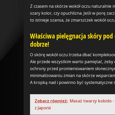
Z czasem na skórze wokół oczu naturalnie m
szary kolor, czy opuchlizna. Jeśli w porę za
to istnieje szansa, że zmarszczek wokół ocz
Właściwa pielęgnacja skóry pod 
dobrze!
O skórę wokół oczu trzeba dbać kompleksowo
Ale przede wszystkim warto pamiętać, żeby
ochrony przed promieniowaniem słonecznym,
minimalizowaniu zmian na skórze wsparciem 
A kropką nad i powinno być systematyczne 
Zobacz również:
Masaż twarzy kobido -
z Japonii