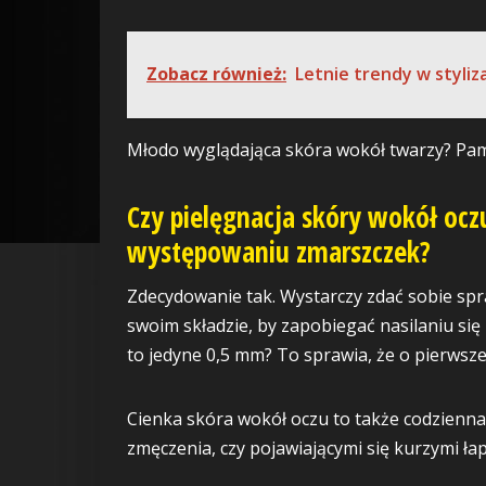
Zobacz również:
Letnie trendy w styliz
Młodo wyglądająca skóra wokół twarzy? Pami
Czy pielęgnacja skóry wokół oc
występowaniu zmarszczek?
Zdecydowanie tak. Wystarczy zdać sobie spra
swoim składzie, by zapobiegać nasilaniu się
to jedyne 0,5 mm? To sprawia, że o pierwsz
Cienka skóra wokół oczu to także codzienn
zmęczenia, czy pojawiającymi się kurzymi łap