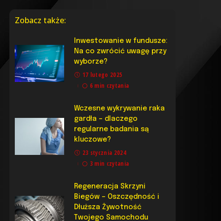
Zobacz także:
Inwestowanie w fundusze:
Na co zwrócić uwagę przy
wyborze?
17 lutego 2025
6 min czytania
Wczesne wykrywanie raka
gardła – dlaczego
regularne badania są
kluczowe?
23 stycznia 2024
3 min czytania
Regeneracja Skrzyni
Biegów – Oszczędność i
Dłuższa Żywotność
Twojego Samochodu