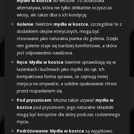
mydło w kostce
do włosów. To doskonała
alternatywa, która nie tylko delikatnie oczyszcza
włosy, ale także dba o ich kondycję.
Golenie
: Niektóre
mydła w kostce
, szczególnie te z
dodatkiem olejów eterycznych, mogą być
stosowane jako naturalna pianka do golenia. Dzięki
nim golenie staje się bardziej komfortowe, a skóra
jest odpowiednio nawilżona.
Ręce
:
Mydła w kostce
świetnie sprawdzają się w
łazienkach i kuchniach jako mydło do rąk. Ich
kompaktowa forma sprawia, że zajmują mniej
miejsca na umywalce, a solidne opakowanie chroni
przed rozpadaniem się.
Pod prysznicem
: Można także używać
mydła w
kostce
pod prysznicem. Jego naturalne składniki
mogą być korzystne dla skóry podczas codziennego
mycia.
Podróżowanie
:
Mydła w kostce
są wyjątkowo