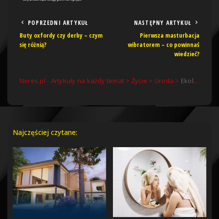
POPRZEDNI ARTYKUŁ
NASTĘPNY ARTYKUŁ
Buty oxfordy czy derby – czym
Pierwsza masturbacja
się różnią?
wibratorem – co powinnaś
wiedzieć?
Nores.pl - Artykuły na każdy temat
>
Życie
>
Uroda
>
Ekologiczny trend na świecie higieny: Mydła w kostce powracają z nową siłą
Najczęściej czytane: