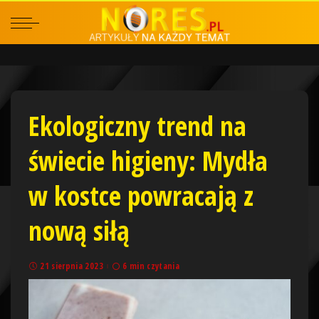
Ekologiczny trend na
świecie higieny: Mydła
w kostce powracają z
nową siłą
21 sierpnia 2023
6 min czytania