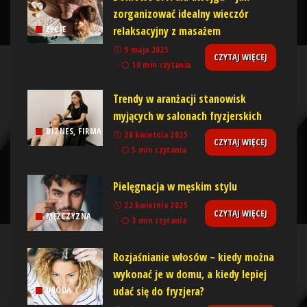
zorganizować idealny wieczór
relaksacyjny z masażem
ŻYCIE
9 maja 2025
CZYTAJ WIĘCEJ
10 min czytania
Trendy w aranżacji stanowisk
myjących w salonach fryzjerskich
BIZNES, FIRMA
28 kwietnia 2025
CZYTAJ WIĘCEJ
5 min czytania
Pielęgnacja w męskim stylu
22 kwietnia 2025
CZYTAJ WIĘCEJ
MĘŻCZYZNA
3 min czytania
Rozjaśnianie włosów – kiedy można
wykonać je w domu, a kiedy lepiej
udać się do fryzjera?
URODA