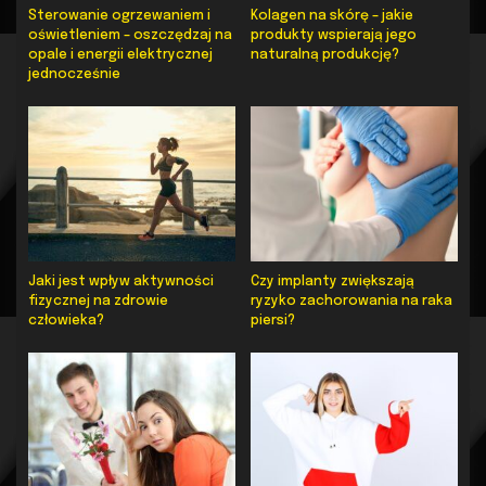
Sterowanie ogrzewaniem i
Kolagen na skórę – jakie
oświetleniem – oszczędzaj na
produkty wspierają jego
opale i energii elektrycznej
naturalną produkcję?
jednocześnie
Jaki jest wpływ aktywności
Czy implanty zwiększają
fizycznej na zdrowie
ryzyko zachorowania na raka
człowieka?
piersi?