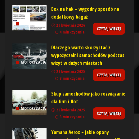
Box na hak – wygodny sposób na
dodatkowy bagaż
MOTORYZACJA
29 kwietnia 2026
CZYTAJ WIĘCEJ
4 min czytania
Dlaczego warto skorzystać z
wypożyczalni samochodów podczas
wizyt w dużych miastach
MOTORYZACJA
23 kwietnia 2025
CZYTAJ WIĘCEJ
3 min czytania
Skup samochodów jako rozwiązanie
dla firm i flot
MOTORYZACJA
23 kwietnia 2025
CZYTAJ WIĘCEJ
3 min czytania
Yamaha Aerox – jakie opony