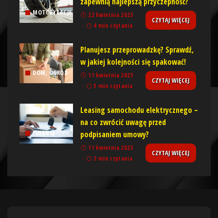
zapewnią najlepszą przyczepność?
MOTORYZACJA
22 kwietnia 2025
CZYTAJ WIĘCEJ
4 min czytania
Planujesz przeprowadzkę? Sprawdź,
w jakiej kolejności się spakować!
DOM, OGRÓD
11 kwietnia 2025
CZYTAJ WIĘCEJ
5 min czytania
Leasing samochodu elektrycznego –
na co zwrócić uwagę przed
podpisaniem umowy?
FINANSE
11 kwietnia 2025
CZYTAJ WIĘCEJ
3 min czytania