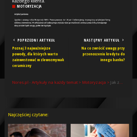
każdego klienta.
MOTORYZACJA
POPRZEDNI ARTYKUŁ
NASTĘPNY ARTYKUŁ
Poznaj 3 najważniejsze
Na co zwrócić uwagę przy
powody, dla których warto
przenoszeniu kredytu do
zainwestować w zlewozmywak
innego banku?
ceramiczny
Nores.pl - Artykuły na każdy temat
>
Motoryzacja
>
Jak znaleźć najlepszy warsztat samochodowy w Warszawie?
Najczęściej czytane: