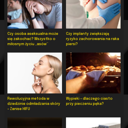
Czy osoba aseksualna może
Czy implanty zwiększają
się zakochać? Wszystko o
ryzyko zachorowania na raka
miłosnym życiu „asów”
piersi?
Rewolucyjna metoda w
Wypieki – dlaczego ciasto
dziedzinie odmładzania skóry
przy pieczeniu pęka?
– Zanise HIFU