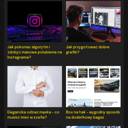
Jak pokonać algorytm i
Jak przygotować dobre
zdobyć masowe polubienia na
grafiki?
Instagramie?
Elegancka odzież męska – co
Box na hak – wygodny sposób
musisz mieć w szafie?
na dodatkowy bagaż