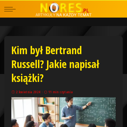
Kim był Bertrand
Russell? Jakie napisał
książki?
2 kwietnia 2024
11 min czytania