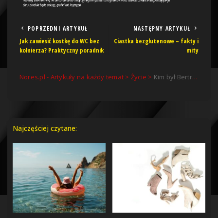
POPRZEDNI ARTYKUŁ
NASTĘPNY ARTYKUŁ
Jak zawiesić kostkę do WC bez
Ciastka bezglutenowe – fakty i
kołnierza? Praktyczny poradnik
mity
Nores.pl - Artykuły na każdy temat
>
Życie
>
Kim był Bertrand Russell? Jakie napisał książki?
Najczęściej czytane: