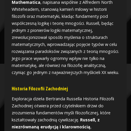
Mathematica
, napisana wspólnie z Alfredem North
Whiteheadem, stanowią kamień milowy w historii
filozofii oraz matematyki, kładąc fundamenty pod
współczesną logikę i teorię mnogości. Russell, będąc
jednym z pionierów logiki matematycznej,
zrewolucjonizował sposób myślenia o strukturach
matematycznych, wprowadzając pojęcie typów w celu
rozwiązania paradoksów związanych z teorią mnogości.
Jego prace wywarły ogromny wpływ nie tylko na
matematykę, ale również na filozofię analityczną,
czyniąc go jednym z najważniejszych myślicieli XX wieku.
Historia Filozofii Zachodniej
Exploracja dzieła Bertranda Russella Historia Filozofii
Zachodniej otwiera przed czytelnikiem drzwi do
zrozumienia fundamentów myśli filozoficznej, które
kształtowały zachodnią cywilizację.
Russell, z
niezrównaną erudycją i klarownością
,