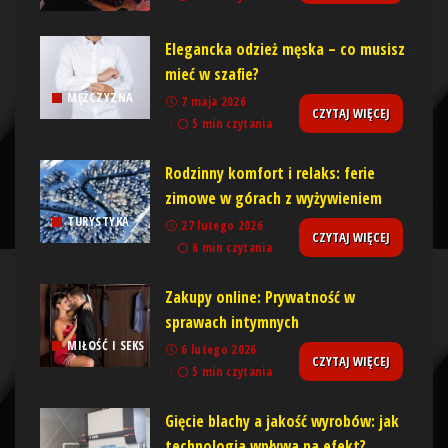
Elegancka odzież męska – co musisz
mieć w szafie?
MĘŻCZYZNA
7 maja 2026
CZYTAJ WIĘCEJ
5 min czytania
Rodzinny komfort i relaks: ferie
zimowe w górach z wyżywieniem
TURYSTYKA
27 lutego 2026
CZYTAJ WIĘCEJ
6 min czytania
Zakupy online: Prywatność w
sprawach intymnych
MIŁOŚĆ I SEKS
6 lutego 2026
CZYTAJ WIĘCEJ
5 min czytania
Gięcie blachy a jakość wyrobów: jak
technologia wpływa na efekt?