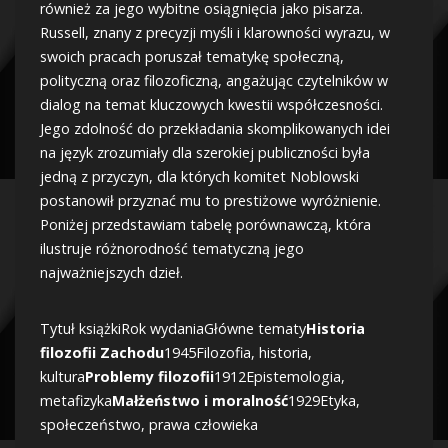
również za jego wybitne osiągnięcia jako pisarza.
Russell, znany z precyzji myśli i klarowności wyrazu, w
swoich pracach poruszał tematykę społeczną,
polityczną oraz filozoficzną, angażując czytelników w
dialog na temat kluczowych kwestii współczesności.
Jego zdolność do przekładania skomplikowanych idei
na język zrozumiały dla szerokiej publiczności była
jedną z przyczyn, dla których komitet Noblowski
postanowił przyznać mu to prestiżowe wyróżnienie.
Poniżej przedstawiam tabelę porównawczą, która
ilustruje różnorodność tematyczną jego
najważniejszych dzieł.
Tytuł książkiRok wydaniaGłówne tematy
Historia
filozofii Zachodu
1945Filozofia, historia,
kultura
Problemy filozofii
1912Epistemologia,
metafizyka
Małżeństwo i moralność
1929Etyka,
społeczeństwo, prawa człowieka