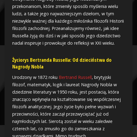
przekonaniom, które zmieniły sposób myślenia wielu
ludzi, a także jego najważniejszym dziełom, w tym
niezwykle ważnej dla każdego miłośnika filozofii Historii
filozofii zachodniej. Przeanalizujemy również, jak idee
Russella żyją do dziś i w jaki sposób jego dziedzictwo
nadal inspiruje i prowokuje do refleksji w XXI wieku.
Życiorys Bertranda Russella: Od dzieciństwa do
Nagrody Nobla
Urodzony w 1872 roku
Bertrand Russell
, brytyjski
filozof, matematyk, logik i laureat Nagrody Nobla w
dziedzinie literatury w 1950 roku, jest postacią, która
znacząco wpłynęła na kształtowanie się współczesnej
filozofii analitycznej. Jego życie było pełne wyzwań i
przeciwności, które zaczął przezwyciężać już od
najmłodszych lat. Sierotą został w wieku zaledwie
czterech lat, co zmusiło go do zamieszkania z
surowymi dziadkami. Mimo trudnych