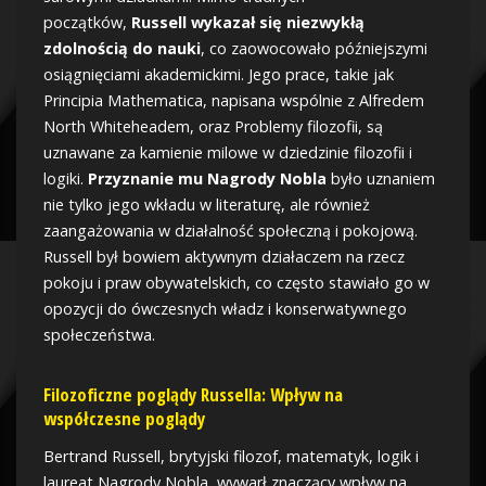
początków,
Russell wykazał się niezwykłą
zdolnością do nauki
, co zaowocowało późniejszymi
osiągnięciami akademickimi. Jego prace, takie jak
Principia Mathematica, napisana wspólnie z Alfredem
North Whiteheadem, oraz Problemy filozofii, są
uznawane za kamienie milowe w dziedzinie filozofii i
logiki.
Przyznanie mu Nagrody Nobla
było uznaniem
nie tylko jego wkładu w literaturę, ale również
zaangażowania w działalność społeczną i pokojową.
Russell był bowiem aktywnym działaczem na rzecz
pokoju i praw obywatelskich, co często stawiało go w
opozycji do ówczesnych władz i konserwatywnego
społeczeństwa.
Filozoficzne poglądy Russella: Wpływ na
współczesne poglądy
Bertrand Russell, brytyjski filozof, matematyk, logik i
laureat Nagrody Nobla, wywarł znaczący wpływ na