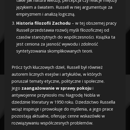
takie jak natura wiedzy, percepcja czy relacje między
językiem a światem. Russell w niej argumentuje za
empiryzmem i analizą logiczną.
Historia filozofii Zachodu
– w tej obszernej pracy
Russell przedstawia rozwój myśli filozoficznej od
czasów starożytnych do współczesności. Książka ta
jest ceniona za jasność wywodu i zdolność
syntetyzowania skomplikowanych teorii.
Prócz tych kluczowych dzieł, Russell był również
autorem licznych esejów i artykułów, w których
poruszał tematy etyczne, polityczne i społeczne.
Jego
zaangażowanie w sprawy pokoju
i
antywojenne przyniosło mu Nagrodę Nobla w
dziedzinie literatury w 1950 roku. Dziedzictwo Russella
wciąż inspiruje i prowokuje do myślenia, a jego prace
pozostają aktualne, oferując cenne wskazówki w
rozwiązywaniu współczesnych problemów.