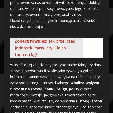
przeprowadza nas przez labirynt filozoficznych doktryn,
od starożytności po czasy nowożytne. Jego zdolność
do syntetyzowania i krytycznej analizy myśli
filozoficznych jest nie tylko imponująca, ale również
niezwykle pouczająca.
Zobacz również:
Jak przeliczać
jednostki masy, czyli ile to 1
tona na kg?
W książce tej znajdziemy nie tylko suche fakty czy daty.
Russell przedstawia filozofię jako żywą dyscyplinę,
która nieustannie ewoluuje i wpływa na różne aspekty
życia społecznego i indywidualnego.
Analiza wpływu
filozofii na rozwój nauki, religii, polityki
oraz
moralności ukazuje, jak głęboko zakorzenione są te
idee w naszej kulturze. To, co wyróżnia Historię Filozofii
Zachodniej spośród innych prac tego typu, to zdolność