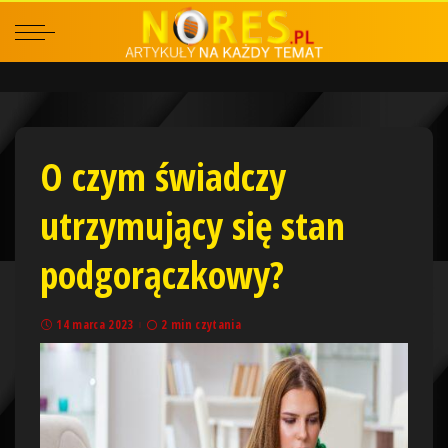
O czym świadczy
utrzymujący się stan
podgorączkowy?
14 marca 2023
2 min czytania