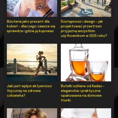
Biżuteria jako prezent dla
Dostępność i design – jak
kobiet – dlaczego zawsze się
projektować przestrzeń
sprawdza i gdzie ją kupować
przyjazną wszystkim
użytkownikom w 2025 roku?
Jaki jest wpływ aktywności
Butelki szklane od Kadax –
fizycznej na zdrowie
eleganckie i praktyczne
człowieka?
opakowania na domowe
trunki