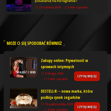
polubienia na Instagramie?
29 czerwca 2026
5 min czytania
MOŻE CI SIĘ SPODOBAĆ RÓWNIEŻ
Zakupy online: Prywatność w
sprawach intymnych
MIŁOŚĆ I SEKS
6 lutego 2026
CZYTAJ WIĘCEJ
5 min czytania
DESTELL® – nowa marka, która
podbija rynek zegarków
MODA
13 października 2025
CZYTAJ WIĘCEJ
4 min czytania