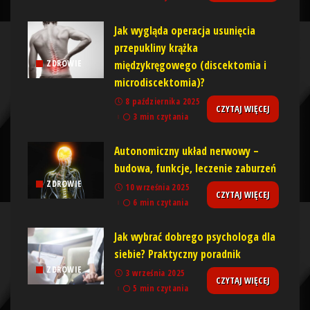
Jak wygląda operacja usunięcia
przepukliny krążka
międzykręgowego (discektomia i
ZDROWIE
microdiscektomia)?
8 października 2025
CZYTAJ WIĘCEJ
3 min czytania
Autonomiczny układ nerwowy –
budowa, funkcje, leczenie zaburzeń
ZDROWIE
10 września 2025
CZYTAJ WIĘCEJ
6 min czytania
Jak wybrać dobrego psychologa dla
siebie? Praktyczny poradnik
ZDROWIE
3 września 2025
CZYTAJ WIĘCEJ
5 min czytania