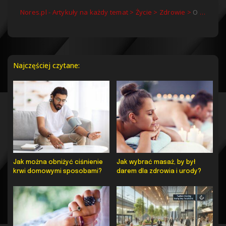
Nores.pl - Artykuły na każdy temat
>
Życie
>
Zdrowie
>
O czym świadczy utrzymujący się stan podgorączkowy?
Najczęściej czytane:
Jak można obniżyć ciśnienie
Jak wybrać masaż, by był
krwi domowymi sposobami?
darem dla zdrowia i urody?