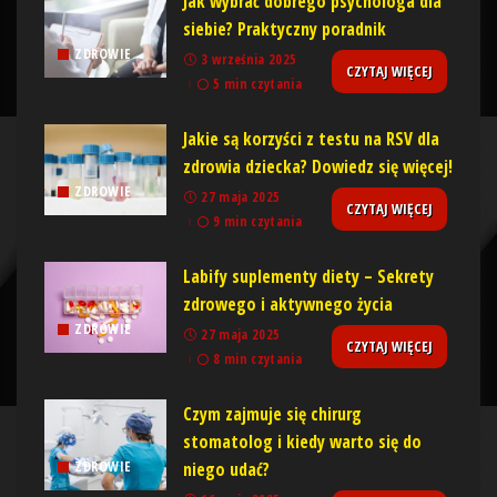
Jak wybrać dobrego psychologa dla
siebie? Praktyczny poradnik
ZDROWIE
3 września 2025
CZYTAJ WIĘCEJ
5 min czytania
Jakie są korzyści z testu na RSV dla
zdrowia dziecka? Dowiedz się więcej!
ZDROWIE
27 maja 2025
CZYTAJ WIĘCEJ
9 min czytania
Labify suplementy diety – Sekrety
zdrowego i aktywnego życia
ZDROWIE
27 maja 2025
CZYTAJ WIĘCEJ
8 min czytania
Czym zajmuje się chirurg
stomatolog i kiedy warto się do
niego udać?
ZDROWIE