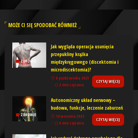
MOŻE CI SIĘ SPODOBAĆ RÓWNIEŻ
Jak wygląda operacja usunięcia
przepukliny krążka
międzykręgowego (discektomia i
ZDROWIE
microdiscektomia)?
8 października 2025
CZYTAJ WIĘCEJ
3 min czytania
Autonomiczny układ nerwowy –
budowa, funkcje, leczenie zaburzeń
ZDROWIE
10 września 2025
CZYTAJ WIĘCEJ
6 min czytania