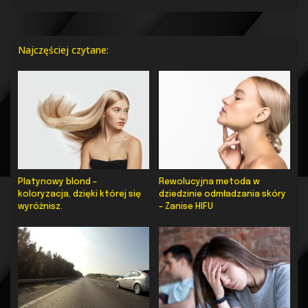
Najczęściej czytane:
Platynowy blond –
Rewolucyjna metoda w
koloryzacja, dzięki której się
dziedzinie odmładzania skóry
wyróżnisz.
– Zanise HIFU