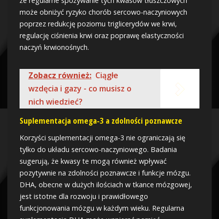
że regularne spożywanie tych kwasów tłuszczowych
może obniżyć ryzyko chorób sercowo-naczyniowych
poprzez redukcję poziomu triglicerydów we krwi,
regulację ciśnienia krwi oraz poprawę elastyczności
naczyń krwionośnych.
Zobacz również:
Ciągłe
wzdęcia i gazy - co musisz o
nich wiedzieć?
Suplementacja omega-3 a zdolności poznawcze
Korzyści suplementacji omega-3 nie ograniczają się
tylko do układu sercowo-naczyniowego. Badania
sugerują, że kwasy te mogą również wpływać
pozytywnie na zdolności poznawcze i funkcje mózgu.
DHA, obecne w dużych ilościach w tkance mózgowej,
jest istotne dla rozwoju i prawidłowego
funkcjonowania mózgu w każdym wieku. Regularna