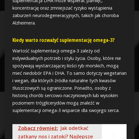
suplementacja DHA może wspierać pamięć,
koncentrację oraz zmniejszać ryzyko wystąpienia
zaburzeń neurodegeneracyjnych, takich jak choroba
Alzheimera.
Kiedy warto rozważyć suplementację omega-3?
Wartość suplementacji omega-3 zależy od
indywidualnych potrzeb i stylu życia. Osoby, które nie
spożywają wystarczającej ilości ryb morskich, mogą
mieć niedobór EPA i DHA. To samo dotyczy wegetarian
i wegan, dla których źródła naturalne tych kwasów
tłuszczowych są ograniczone. Ponadto, osoby z
historią chorób sercowo-naczyniowych lub wysokim
poziomem trójglicerydów mogą znaleźć w
suplementacji omega-3 wsparcie dla swojego serca.
Zobacz również:
Jak odetkać
zatkany nos i zatoki? Najlepsze