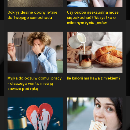
Odkryj idealne opony letnie
Czy osoba aseksualna może
do Twojego samochodu
się zakochać? Wszystko o
miłosnym życiu „asów”
Myjka do oczu w domu i pracy
Ile kalorii ma kawa z mlekiem?
– dlaczego warto mieć ją
zawsze pod ręką