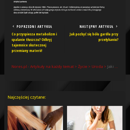
POPRZEDNI ARTYKUŁ
NASTĘPNY ARTYKUŁ
Co przyspiesza metabolizm i
Jak pozbyć się bólu gardła przy
spalanie tłuszczu? Odkryj
przełykaniu?
tajemnice skutecznej
przemiany materii!
Nores.pl - Artykuły na każdy temat
>
Życie
>
Uroda
>
Jaki towar znajdziesz w Rarity Shop?
Najczęściej czytane: