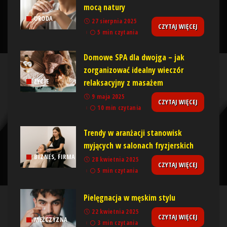
mocą natury
URODA
27 sierpnia 2025
CZYTAJ WIĘCEJ
5 min czytania
Domowe SPA dla dwojga – jak
zorganizować idealny wieczór
relaksacyjny z masażem
ŻYCIE
9 maja 2025
CZYTAJ WIĘCEJ
10 min czytania
Trendy w aranżacji stanowisk
myjących w salonach fryzjerskich
BIZNES, FIRMA
28 kwietnia 2025
CZYTAJ WIĘCEJ
5 min czytania
Pielęgnacja w męskim stylu
22 kwietnia 2025
CZYTAJ WIĘCEJ
MĘŻCZYZNA
3 min czytania