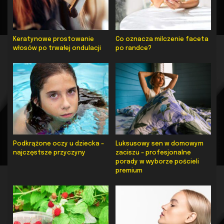
Keratynowe prostowanie
Co oznacza milczenie faceta
włosów po trwałej ondulacji
po randce?
Podkrążone oczy u dziecka –
Luksusowy sen w domowym
najczęstsze przyczyny
zaciszu – profesjonalne
porady w wyborze pościeli
premium