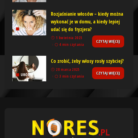
Rozjaśnianie włosów – kiedy można
wykonać je w domu, a kiedy lepiej
udać się do fryzjera?
URODA
1 kwietnia 2025
CZYTAJ WIĘCEJ
4 min czytania
Co zrobić, żeby włosy rosły szybciej?
28 marca 2025
CZYTAJ WIĘCEJ
URODA
3 min czytania