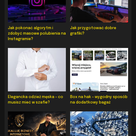
Jak pokonać algorytm i
Jak przygotować dobre
zdobyć masowe polubienia na
grafiki?
Instagramie?
Elegancka odzież męska – co
Box na hak – wygodny sposób
musisz mieć w szafie?
na dodatkowy bagaż