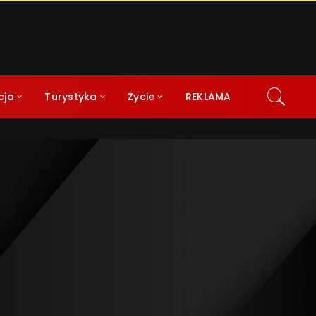
cja
Turystyka
Życie
REKLAMA