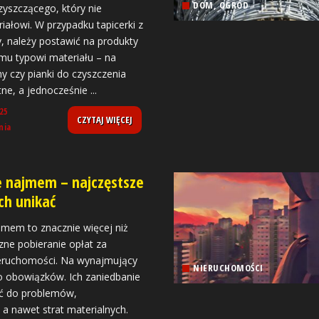
DOM, OGRÓD
zyszczącego, który nie
iałowi. W przypadku tapicerki z
y, należy postawić na produkty
u typowi materiału – na
y czy pianki do czyszczenia
atne, a jednocześnie
...
25
CZYTAJ WIĘCEJ
nia
e najmem – najczęstsze
ich unikać
jmem to znacznie więcej niż
zne pobieranie opłat za
eruchomości. Na wynajmujący
NIERUCHOMOŚCI
 obowiązków. Ich zaniedbanie
ć do problemów,
a nawet strat materialnych.