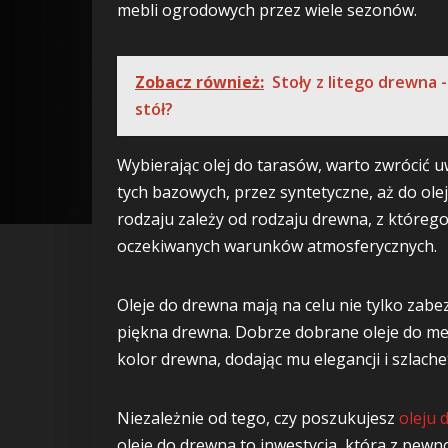
mebli ogrodowych przez wiele sezonów.
Zobacz również:
Stoły z litego drewna 
stół?
Wybierając olej do tarasów, warto zwrócić u
tych bazowych, przez syntetyczne, aż do o
rodzaju zależy od rodzaju drewna, z któreg
oczekiwanych warunków atmosferycznych.
Oleje do drewna mają na celu nie tylko zabe
piękna drewna. Dobrze dobrane oleje do meb
kolor drewna, dodając mu elegancji i szlache
Niezależnie od tego, czy poszukujesz
oleju 
oleje do drewna to inwestycja, która z pewno