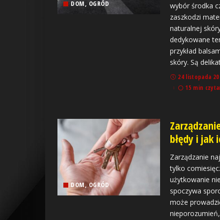
DOM, OGRÓD
wybór środka c
zaszkodzi mater
naturalnej skór
dedykowane tem
przykład balsam
skóry. Są delik
24 listopada 20
15 min czyta
Zarządzani
błędy i jak 
Zarządzanie na
tylko comiesięc
użytkowanie ni
DOM, OGRÓD
spoczywa sporo
może prowadzi
nieporozumień, 