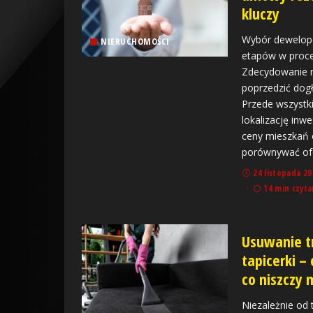
kluczy
Wybór dewelope
NIERUCHOMOŚCI
etapów w proce
Zdecydowanie n
poprzedzić dogł
Przede wszystk
lokalizację inw
ceny mieszkań o
porównywać of
24 listopada 20
14 min czyta
Usuwanie t
tapicerki –
co niszczy 
Niezależnie od 