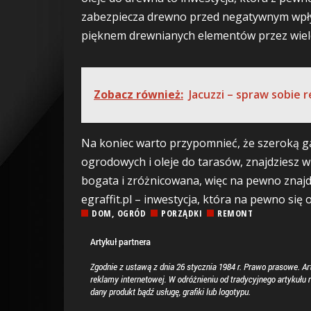
zabezpiecza drewno przed negatywnym wpły
pięknem drewnianych elementów przez wiele
Zobacz również:
Jacuzzi – spraw sobie r
Na koniec warto przypomnieć, że szeroką g
ogrodowych i oleje do tarasów, znajdziesz 
bogata i zróżnicowana, więc na pewno znajdz
egraffit.pl – inwestycja, która na pewno się o
DOM, OGRÓD
PORZĄDKI
REMONT