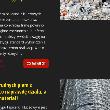
ra to jedno z kluczowych
BUDOWA
sie zakupu mieszkania.
a konkretną firmę powinno
ębne zrozumienie jej oferty.
im, należy zwrócić uwagę na
estycji, standard wykończenia,
raz termin realizacji. Warto
erty różnych
...
25
CZYTAJ WIĘCEJ
nia
rudnych plam z
 co naprawdę działa, a
materiał?
typu tapicerki, kluczowym jest