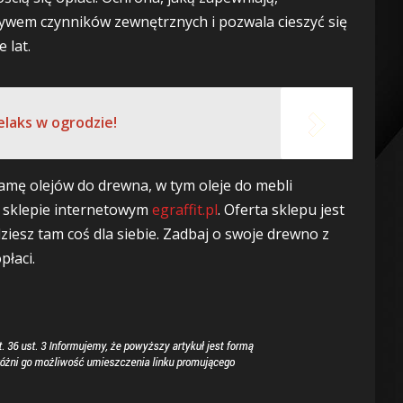
wem czynników zewnętrznych i pozwala cieszyć się
 lat.
elaks w ogrodzie!
amę olejów do drewna, w tym oleje do mebli
w sklepie internetowym
egraffit.pl
. Oferta sklepu jest
iesz tam coś dla siebie. Zadbaj o swoje drewno z
płaci.