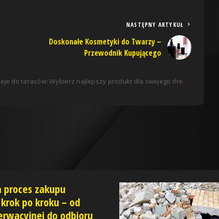
NASTĘPNY ARTYKUŁ
Doskonałe Kosmetyki do Twarzy –
Przewodnik Kupującego
eje do tarasów: Wybierz najlepszy produkt dla swojego drewna
a proces zakupu
krok po kroku – od
rwacyjnej do odbioru