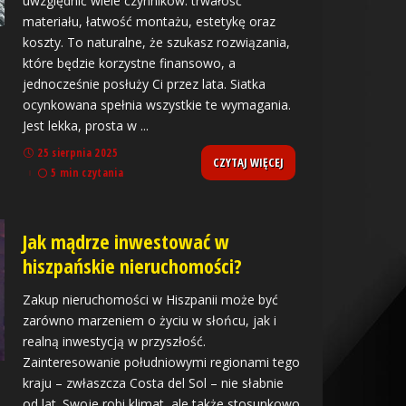
uwzględnić wiele czynników: trwałość
materiału, łatwość montażu, estetykę oraz
koszty. To naturalne, że szukasz rozwiązania,
które będzie korzystne finansowo, a
jednocześnie posłuży Ci przez lata. Siatka
ocynkowana spełnia wszystkie te wymagania.
Jest lekka, prosta w
...
25 sierpnia 2025
CZYTAJ WIĘCEJ
5 min czytania
Jak mądrze inwestować w
hiszpańskie nieruchomości?
Zakup nieruchomości w Hiszpanii może być
zarówno marzeniem o życiu w słońcu, jak i
realną inwestycją w przyszłość.
Zainteresowanie południowymi regionami tego
kraju – zwłaszcza Costa del Sol – nie słabnie
od lat. Swoje robi klimat, ale także stosunkowo