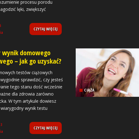
rozumienie procesu porodu
godzić lęki, zwiększyć
5
CZYTAJ WIĘCEJ
ia
y wynik domowego
wego – jak go uzyskać?
owych testów ciążowych
wygodnie sprawdzić, czy jesteś
wanie tego stanu dość wcześnie
CIĄŻA
 ważne dla zdrowia zarówno
iecka. W tym artykule dowiesz
ć wiarygodny wynik testu
23
CZYTAJ WIĘCEJ
ia