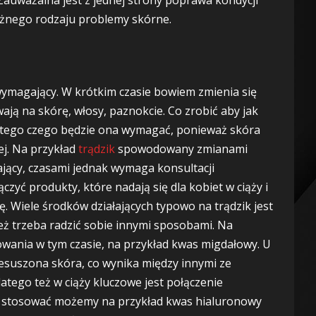
różnego rodzaju problemy skórne.
wymagający. W krótkim czasie bowiem zmienia się
ją na skórę, włosy, paznokcie. Co zrobić aby jak
d tego czego będzie ona wymagać, ponieważ skóra
ej. Na przykład
trądzik
spowodowany zmianami
jący, czasami jednak wymaga konsultacji
zyć produkty, które nadają się dla kobiet w ciąży i
. Wiele środków działających typowo na trądzik jest
eż trzeba radzić sobie innymi sposobami. Na
owania w tym czasie, na przykład kwas migdałowy. U
zesuszona skóra, co wynika między innymi ze
tego też w ciąży kluczowe jest połączenie
nie stosować możemy na przykład kwas hialuronowy