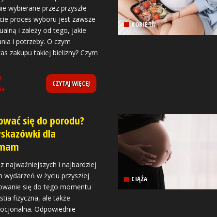
ie wybierane przez przyszłe
ie proces wyboru jest zawsze
KOBIETA
alną i zależy od tego, jakie
ia i potrzeby. O czym
s zakupu takiej bielizny? Czym
5
CZYTAJ WIĘCEJ
ia
ować się do porodu?
skazówki dla
 mam
z najważniejszych i najbardziej
 wydarzeń w życiu przyszłej
CIĄŻA
owanie się do tego momentu
stia fizyczna, ale także
mocjonalna. Odpowiednie