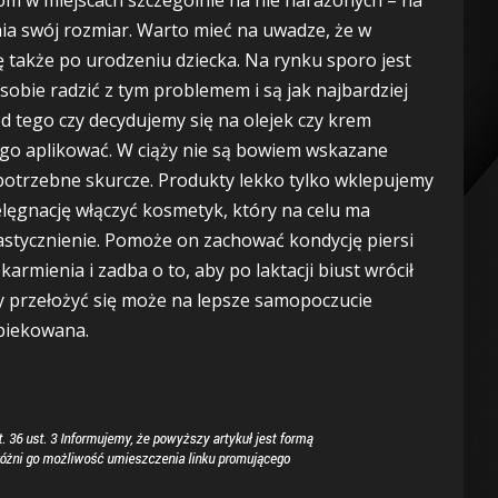
nia swój rozmiar. Warto mieć na uwadze, że w
 także po urodzeniu dziecka. Na rynku sporo jest
obie radzić z tym problemem i są jak najbardziej
d tego czy decydujemy się na olejek czy krem
go aplikować. W ciąży nie są bowiem wskazane
otrzebne skurcze. Produkty lekko tylko wklepujemy
elęgnację włączyć kosmetyk, który na celu ma
elastycznienie. Pomoże on zachować kondycję piersi
karmienia i zadba o to, aby po laktacji biust wrócił
ży przełożyć się może na lepsze samopoczucie
opiekowana.