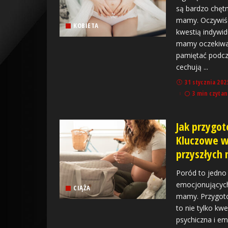
są bardzo chętn
mamy. Oczywiśc
KOBIETA
kwestią indywidu
mamy oczekiwan
pamiętać podcza
cechują
...
31 stycznia 202
3 min czytan
Jak przygot
Kluczowe w
przyszłych
Poród to jedno 
emocjonujących
CIĄŻA
mamy. Przygot
to nie tylko kwe
psychiczna i e