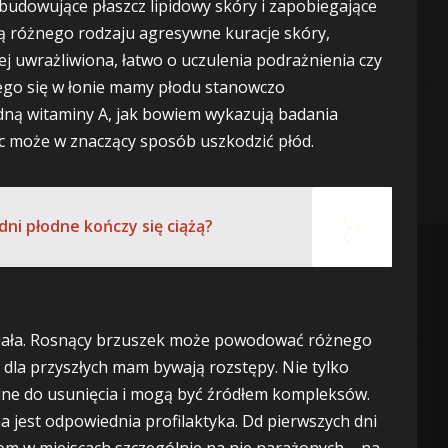
budowujące płaszcz lipidowy skóry i zapobiegające
 są różnego rodzaju agresywne kuracje skóry,
j uwrażliwiona, łatwo o uczulenia podrażnienia czy
cego się w łonie mamy płodu stanowczo
dną witaminy A, jak bowiem wykazują badania
ęc może w znaczący sposób uszkodzić płód.
ni płodne kończy się ciążą?
 ciała. Rosnący brzuszek może powodować różnego
 dla przyszłych mam bywają rozstępy. Nie tylko
rudne do usunięcia i mogą być źródłem kompleksów.
 jest odpowiednia profilaktyka. Dd pierwszych dni
pom w miejscach szczególnie na nie narażonych – na