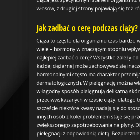
włosów, z drugiej strony pojawiają się też 
Jak zadbać o cerę podczas ciąży?
Ciąża to często dla organizmu czas bardzo 
wiele – hormony w znaczącym stopniu wpływa
najlepiej zadbać o cerę? Wszystko zależy o
każdej ciężarnej może zachowywać się inacz
hormonalnymi często ma charakter przemija
dermatologicznych. W pielęgnację można włąc
w łagodny sposób pielęgnują delikatną skórę
przeciwwskazanych w czasie ciąży, dlatego t
szczęście niektóre kwasy nadają się do stos
innych osób z kolei problemem staje się pr
zwiększonego zapotrzebowania na płyny. Dla
pielęgnacji z odpowiednią dietą. Bezpiecz