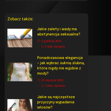
Zobacz także:
Jakie zalety i wady ma
abstynencja seksualna?
5 grudnia 2022
5 min czytania
Ponadczasowa elegancja
– jak wybrać suknię ślubną,
która nigdy nie wyjdzie z
mody?
29 stycznia 2025
3 min czytania
Jakie są najczęstsze
przyczyny wypadania
włosów?