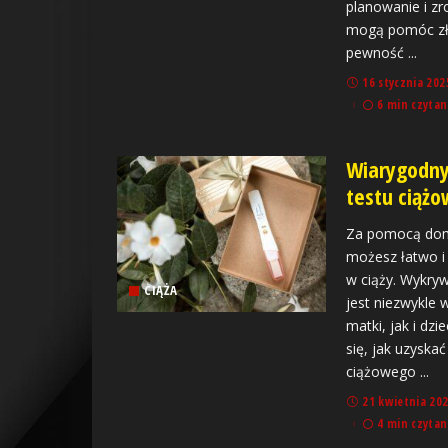
planowanie i z
mogą pomóc zła
pewność
...
16 stycznia 202
6 min czytan
Wiarygodn
testu ciążo
Za pomocą dom
możesz łatwo i 
w ciąży. Wykry
CIĄŻA
jest niezwykle
matki, jak i dz
się, jak uzyska
ciążowego
...
21 kwietnia 20
4 min czytan