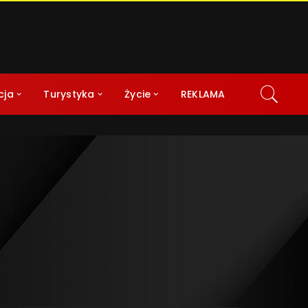
cja
Turystyka
Życie
REKLAMA