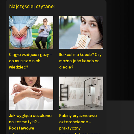
Najczęściej czytane:
Ciągłe wzdęcia i gazy –
Ile kcal ma kebab? Czy
co musisz o nich
można jeść kebab na
wiedzieć?
diecie?
Jak wygląda uczulenie
Kabiny prysznicowe
na kosmetyki? –
czterościenne –
Podstawowe
praktyczny