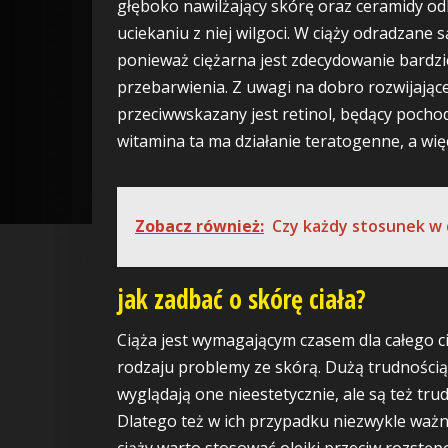
głęboko nawilżający skórę oraz ceramidy od
uciekaniu z niej wilgoci. W ciąży odradzane
ponieważ ciężarna jest zdecydowanie bardzie
przebarwienia. Z uwagi na dobro rozwijają
przeciwwskazany jest retinol, będący pocho
witamina ta ma działanie teratogenne, a wi
Zobacz również:
Czy każdy stosunek w d
jak zadbać o skórę ciała?
Ciąża jest wymagającym czasem dla całego
rodzaju problemy ze skórą. Dużą trudnością
wyglądają one nieestetycznie, ale są też t
Dlatego też w ich przypadku niezwykle ważna
ciąży warto stosować olejki przeciw rozstę