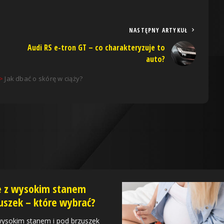
NASTĘPNY ARTYKUŁ
Audi RS e-tron GT – co charakteryzuje to
auto?
>
Jak dbać o skórę w ciąży?
we z wysokim stanem
uszek – które wybrać?
 wysokim stanem i pod brzuszek