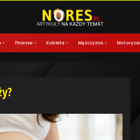
o
Finanse
Kobieta
Mężczyzna
Motoryza
ży?