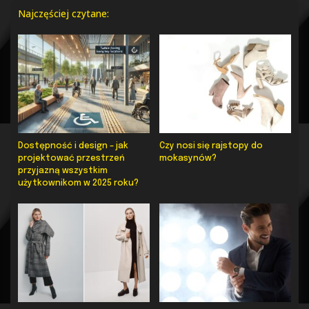
Najczęściej czytane:
Dostępność i design – jak
Czy nosi się rajstopy do
projektować przestrzeń
mokasynów?
przyjazną wszystkim
użytkownikom w 2025 roku?