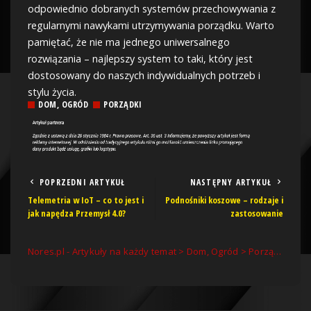
odpowiednio dobranych systemów przechowywania z
regularnymi nawykami utrzymywania porządku. Warto
pamiętać, że nie ma jednego uniwersalnego
rozwiązania – najlepszy system to taki, który jest
dostosowany do naszych indywidualnych potrzeb i
stylu życia.
DOM, OGRÓD
PORZĄDKI
POPRZEDNI ARTYKUŁ
NASTĘPNY ARTYKUŁ
Telemetria w IoT – co to jest i
Podnośniki koszowe – rodzaje i
jak napędza Przemysł 4.0?
zastosowanie
Nores.pl - Artykuły na każdy temat
>
Dom, Ogród
>
Porządki
>
Ja