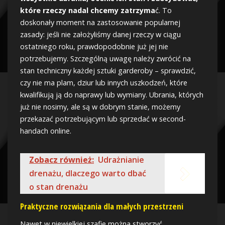
które rzeczy nadal chcemy zatrzyma
ć. To
doskonały moment na zastosowanie popularnej
zasady: jeśli nie założyliśmy danej rzeczy w ciągu
ostatniego roku, prawdopodobnie już jej nie
potrzebujemy. Szczególną uwagę należy zwrócić na
stan techniczny każdej sztuki garderoby – sprawdzić,
czy nie ma plam, dziur lub innych uszkodzeń, które
kwalifikują ją do naprawy lub wymiany. Ubrania, których
już nie nosimy, ale są w dobrym stanie, możemy
przekazać potrzebującym lub sprzedać w second-
handach online.
Zobacz również:
Udrażnianie
drenażu, dlaczego warto dbać
o stan drenażu
Praktyczne rozwiązania dla małych przestrzeni
Nawet w niewielkiej szafie można stworzyć