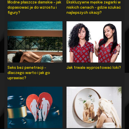
Modne płaszcze damskie – jak
Ekskluzywne męskie zegarki w
dopasować je do wzrostu i
niskich cenach – gdzie szukać
figury?
najlepszych okazji?
Seks bez penetracji –
Jak trwale wyprostować loki?
dlaczego warto i jak go
uprawiać?