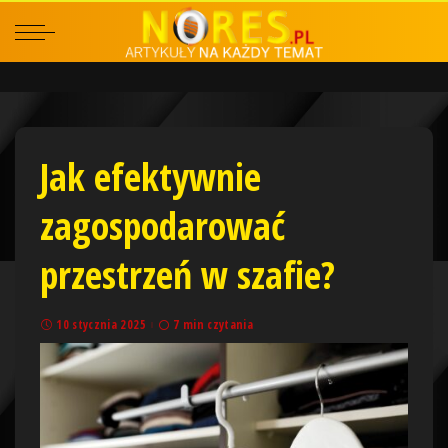
Jak efektywnie
zagospodarować
przestrzeń w szafie?
10 stycznia 2025
7 min czytania