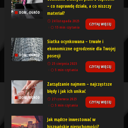
– co naprawdę działa, a co niszczy
materiał?
DOM, OGRÓD
24 listopada 2025
CZYTAJ WIĘCEJ
15 min czytania
Siatka ocynkowana – trwałe i
ekonomiczne ogrodzenie dla Twojej
posesji
DOM, OGRÓD
25 sierpnia 2025
CZYTAJ WIĘCEJ
5 min czytania
Zarządzanie najmem – najczęstsze
błędy i jak ich unikać
DOM, OGRÓD
27 czerwca 2025
CZYTAJ WIĘCEJ
5 min czytania
Jak mądrze inwestować w
hiszpańskie nieruchomości?