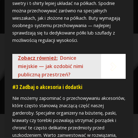
swetry i t-shirty lepiej układać na półkach. Spodnie
można przechowywać zarówno na specjalnych
wieszakach, jak i złożone na półkach. Buty wymagają
osobnego systemu przechowywania — najlepiej
sprawdzają się tu dedykowane półki lub szuflady z
możliwością regulacji wysokości.
Zobacz również:
Donice
miejskie — jak ozdobić nimi
publiczną przestrzeń?
#3 Zadbaj o akcesoria i dodatki
Nie możemy zapominać o przechowywaniu akcesoriów,
które często stanowią znaczącą część naszej
garderoby. Specjalne organizery na biżuterię, paski,
krawaty czy torebki pozwalają utrzymać porządek i
chronić te często delikatne przedmioty przed
uszkodzeniem. Warto zainwestować w rozwiązania,