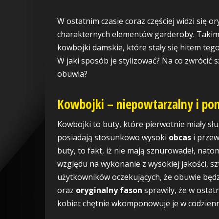
W ostatnim czasie coraz częściej widzi się o
charakternych elementów garderoby. Takim
kowbojki damskie, które stały się hitem teg
W jaki sposób je stylizować? Na co zwrócić
obuwia?
Kowbojki – niepowtarzalny i p
Kowbojki to buty, które pierwotnie miały sł
posiadają stosunkowo wysoki
obcas
i przew
buty, to fakt, iż nie mają sznurowadeł, nat
względu na wykonanie z wysokiej jakości, sz
użytkowników oczekujących, że obuwie będzi
oraz
oryginalny fason
sprawiły, że w ostat
kobiet chętnie wkomponowuje je w codzienne