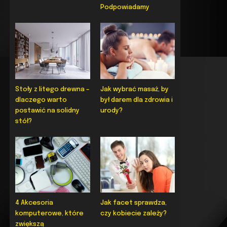
Podpowiadamy
Stoły z litego drewna –
Jak wybrać masaż, by
dlaczego warto
był darem dla zdrowia i
postawić na solidny
urody?
stół?
4 Akcesoria
Jak facet sprawdza,
komputerowe, które
czy kobiecie zależy?
zwiększą