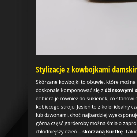
Stylizacje z kowbojkami damskimi
Skórzane kowbojki to obuwie, które można 
doskonale komponować się z
dżinsowymi 
dobiera je również do sukienek, co stanowi 
kobiecego stroju. Jesień to z kolei idealny 
lub dzwonami, choć najbardziej wyeksponuje 
górną część garderoby można śmiało zaprop
chłodniejszy dzień –
skórzaną kurtkę
. Taki