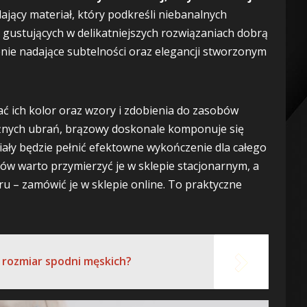
jący materiał, który podkreśli niebanalnych
gustujących w delikatniejszych rozwiązaniach dobrą
ie nadające subtelności oraz elegancji stworzonym
ć ich kolor oraz wzory i zdobienia do zasobów
óżnych ubrań, brązowy doskonale komponuje się
iały będzie pełnić efektowne wykończenie dla całego
w warto przymierzyć je w sklepie stacjonarnym, a
ru – zamówić je w sklepie online. To praktyczne
 rozmiar spodni męskich?