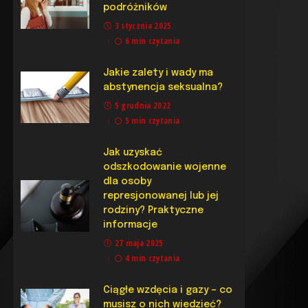
podróżników
3 stycznia 2025
6 min czytania
Jakie zalety i wady ma
abstynencja seksualna?
5 grudnia 2022
5 min czytania
Jak uzyskać
odszkodowanie wojenne
dla osoby
represjonowanej lub jej
rodziny? Praktyczne
informacje
27 maja 2025
4 min czytania
Ciągłe wzdęcia i gazy – co
musisz o nich wiedzieć?