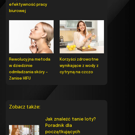
efektywność pracy
biurowej
Rewolucyjna metoda
Korzyści zdrowotne
w dziedzinie
wynikające z wody z
odmładzania skóry –
cytryną na czczo
Zanise HIFU
Zobacz także:
Jak znaleźć tanie loty?
Poradnik dla
początkujących