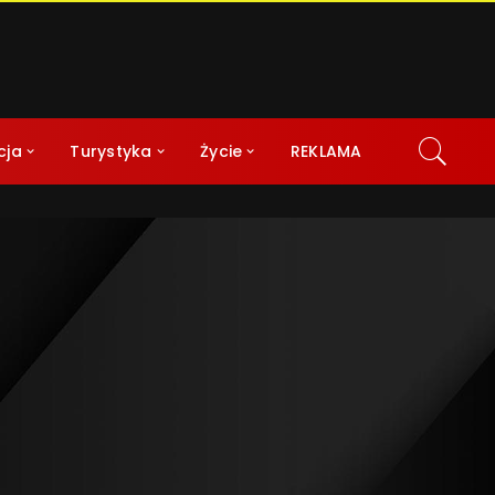
cja
Turystyka
Życie
REKLAMA