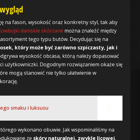
 wygląd
 na fason, wysokość oraz konkretny styl, tak aby
Kowbojki damskie skórzane
można znaleźć między
 asortyment tego typu butów. Decydując się na
osek, który może być zarówno szpiczasty, jak i
 odgrywa wysokość obcasa, którą należy dopasować
ści użytkowniczki. Dogodnym rozwiązaniem okaże się
tóre mogą stanowić nie tylko ułatwienie w
korację.
ego smaku i luksusu
 którego wykonano obuwie. Jak wspominaliśmy na
rodukowane ze
skóry naturalnej, zwykle licowej
.