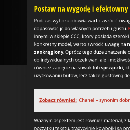
Postaw na wygodę i efektowny
Podczas wyboru obuwia warto zwrócić uwagę
dopasować je do własnych potrzeb i gustu.
innymi w sklepie CCC, który posiada szeroki
konkretny model, warto zwrócić uwagę na
n
zaokrąglony
. Oprócz tego duże znaczenie
do indywidualnych oczekiwań, ale i możliwo
również zapięcie na suwak lub
sprzączki
, k
użytkowaniu butów, lecz także gustowną de
Zobacz również:
Chanel – synonim dobr
Ważnym aspektem jest również materiał, z
początku tekstu, tradycyjnie kowbojki są p