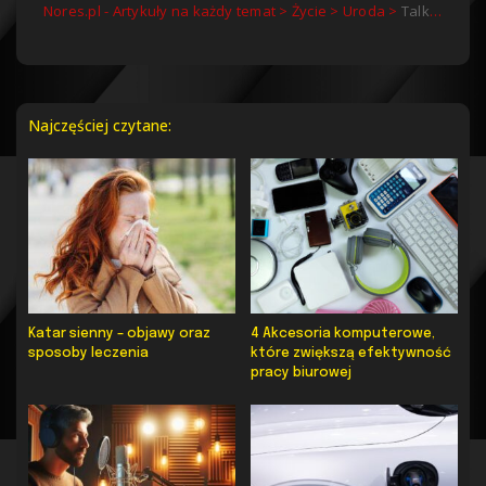
Nores.pl - Artykuły na każdy temat
>
Życie
>
Uroda
>
Talki barberskie – wszystko, co musisz o nich wiedzieć
Najczęściej czytane:
Katar sienny – objawy oraz
4 Akcesoria komputerowe,
sposoby leczenia
które zwiększą efektywność
pracy biurowej