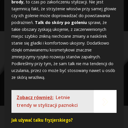
brody
, to czas po zakończeniu stylizacji. Nie jest
tajemnicą fakt, że strzyżenie włosów przy samej głowie
czy ich golenie może doprowadzać do powstawania
podrażnień.
Talk do skóry po goleniu
sprawi, że
takie obszary zyskają ukojenie, z zaczerwienionych
miejsc szybko znikną niechciane zmiany a naskórek
stanie się gładki i komfortowo ukojony. Dodatkowo
dzięki omawianemu kosmetykowi znacznie
zmniejszymy ryzyko rozwoju stanów zapalnych.
Podkreślmy przy tym, że sam talk nie ma tendencji do
uczulania, przez co może być stosowany nawet u osób
ze skórą wrażliwą.
Zobacz również:
Letnie
trendy w stylizacji paznokci
Jak używać talku fryzjerskiego?