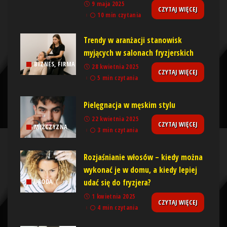
9 maja 2025
CZYTAJ WIĘCEJ
10 min czytania
Trendy w aranżacji stanowisk
myjących w salonach fryzjerskich
BIZNES, FIRMA
28 kwietnia 2025
CZYTAJ WIĘCEJ
5 min czytania
Pielęgnacja w męskim stylu
22 kwietnia 2025
CZYTAJ WIĘCEJ
MĘŻCZYZNA
3 min czytania
Rozjaśnianie włosów – kiedy można
wykonać je w domu, a kiedy lepiej
udać się do fryzjera?
URODA
1 kwietnia 2025
CZYTAJ WIĘCEJ
4 min czytania