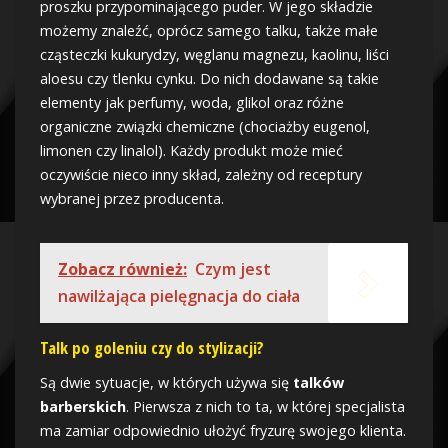
proszku przypominającego puder. W jego składzie
możemy znaleźć, oprócz samego talku, także małe
cząsteczki kukurydzy, węglanu magnezu, kaolinu, liści
aloesu czy tlenku cynku. Do nich dodawane są takie
elementy jak perfumy, woda, glikol oraz różne
organiczne związki chemiczne (chociażby eugenol,
limonen czy linalol). Każdy produkt może mieć
oczywiście nieco inny skład, zależny od receptury
wybranej przez producenta.
Zobacz również:
Czym jest
nawilżająca pielęgnacja do ciała
Talk po goleniu czy do stylizacji?
Są dwie sytuacje, w których używa się
talków
barberskich
. Pierwsza z nich to ta, w której specjalista
ma zamiar odpowiednio ułożyć fryzurę swojego klienta.