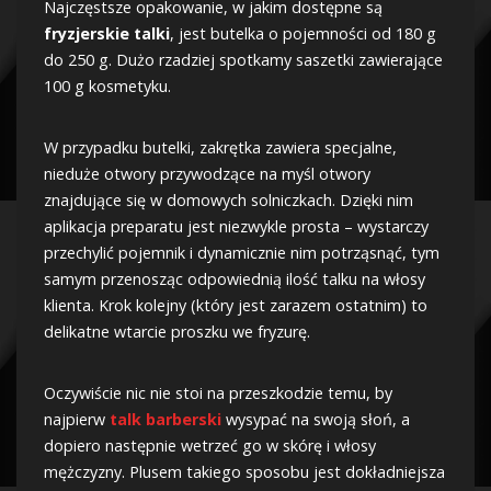
Najczęstsze opakowanie, w jakim dostępne są
fryzjerskie talki
, jest butelka o pojemności od 180 g
do 250 g. Dużo rzadziej spotkamy saszetki zawierające
100 g kosmetyku.
W przypadku butelki, zakrętka zawiera specjalne,
nieduże otwory przywodzące na myśl otwory
znajdujące się w domowych solniczkach. Dzięki nim
aplikacja preparatu jest niezwykle prosta – wystarczy
przechylić pojemnik i dynamicznie nim potrząsnąć, tym
samym przenosząc odpowiednią ilość talku na włosy
klienta. Krok kolejny (który jest zarazem ostatnim) to
delikatne wtarcie proszku we fryzurę.
Oczywiście nic nie stoi na przeszkodzie temu, by
najpierw
talk
barberski
wysypać na swoją słoń, a
dopiero następnie wetrzeć go w skórę i włosy
mężczyzny. Plusem takiego sposobu jest dokładniejsza