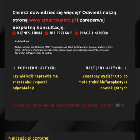
Chcesz dowiedzieć się więcej? Odwiedź naszą
stronę
www.smartbuyers.pl
i zarezerwuj
bezpłatną konsultację.
BIZNES, FIRMA
NIE PRZEGAP!
PRACA I KARIERA
POPRZEDNI ARTYKUŁ
NASTĘPNY ARTYKUŁ
Czy wielkość naprawdę ma
Zmęczony wygląd? Oto, co
znaczenie? Eksperci
może zrobić blefaroplastyka
odpowiadają
powiek górnych
Nores.pl - Artykuły na każdy temat
>
Biznes, Firma
>
Jak skutecznie sprzedawać na Amazon? Odkryj tajemnice z Smartbuyers Ltd!
Najczęściej czytane: