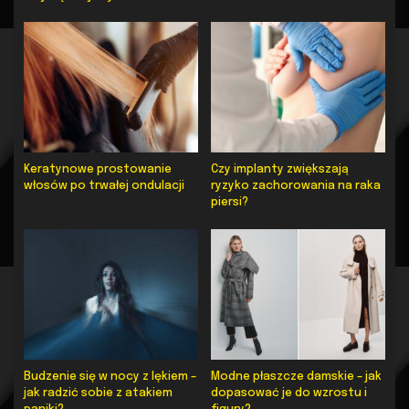
Keratynowe prostowanie
Czy implanty zwiększają
włosów po trwałej ondulacji
ryzyko zachorowania na raka
piersi?
Budzenie się w nocy z lękiem –
Modne płaszcze damskie – jak
jak radzić sobie z atakiem
dopasować je do wzrostu i