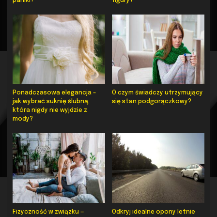
paniki?
figury?
Ponadczasowa elegancja –
O czym świadczy utrzymujący
jak wybrać suknię ślubną,
się stan podgorączkowy?
która nigdy nie wyjdzie z
mody?
Fizyczność w związku —
Odkryj idealne opony letnie