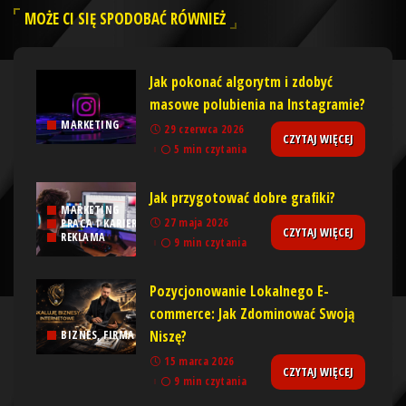
MOŻE CI SIĘ SPODOBAĆ RÓWNIEŻ
Jak pokonać algorytm i zdobyć
masowe polubienia na Instagramie?
MARKETING
29 czerwca 2026
CZYTAJ WIĘCEJ
5 min czytania
Jak przygotować dobre grafiki?
MARKETING
27 maja 2026
PRACA I KARIERA
CZYTAJ WIĘCEJ
REKLAMA
9 min czytania
Pozycjonowanie Lokalnego E-
commerce: Jak Zdominować Swoją
Niszę?
BIZNES, FIRMA
15 marca 2026
CZYTAJ WIĘCEJ
9 min czytania