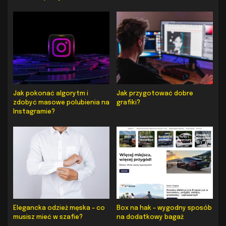
Jak pokonać algorytm i
Jak przygotować dobre
zdobyć masowe polubienia na
grafiki?
Instagramie?
Elegancka odzież męska – co
Box na hak – wygodny sposób
musisz mieć w szafie?
na dodatkowy bagaż